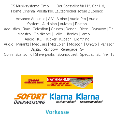
CS Musiksysteme GmbH -- Der Spezialist für Hifi, Car-Hifi,
Home Cinema, Verstärker, Lautsprecher sowie Zubehör.
Advance Acoustic
|
AIV
|
Alpine
|
Audio Pro
|
Audio
System
|
Audiolab
|
Autotek
|
Boston
Acoustics
|
Brax
|
Celestion
|
Crunch
|
Denon
|
Dietz
|
Dynavox
|
Ela
Maestro
|
Goldkabel
|
Helix
|
Hifonics
|
Jamo
|
JL
Audio
|
KEF
|
Kicker
|
Klipsch
|
Lightning
Audio
|
Marantz
|
Meguiars
|
Mitsubishi
|
Mosconi
|
Onkyo
|
Panason
Digital
|
Rainbow
|
Renegade
|
S-
Conn
|
Scansonic
|
Shiverpeaks
|
Soundquest
|
Spectral
|
Sunfire
|
T.