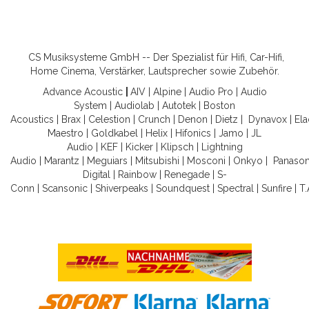
CS Musiksysteme GmbH -- Der Spezialist für Hifi, Car-Hifi,
Home Cinema, Verstärker, Lautsprecher sowie Zubehör.
Advance Acoustic
|
AIV
|
Alpine
|
Audio Pro
|
Audio
System
|
Audiolab
|
Autotek
|
Boston
Acoustics
|
Brax
|
Celestion
|
Crunch
|
Denon
|
Dietz
|
Dynavox
|
Ela
Maestro
|
Goldkabel
|
Helix
|
Hifonics
|
Jamo
|
JL
Audio
|
KEF
|
Kicker
|
Klipsch
|
Lightning
Audio
|
Marantz
|
Meguiars
|
Mitsubishi
|
Mosconi
|
Onkyo
|
Panason
Digital
|
Rainbow
|
Renegade
|
S-
Conn
|
Scansonic
|
Shiverpeaks
|
Soundquest
|
Spectral
|
Sunfire
|
T.