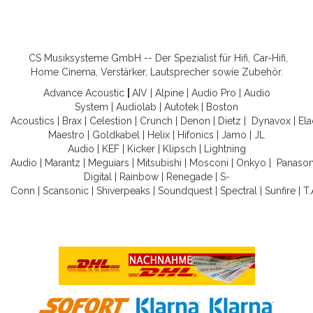
CS Musiksysteme GmbH -- Der Spezialist für Hifi, Car-Hifi,
Home Cinema, Verstärker, Lautsprecher sowie Zubehör.
Advance Acoustic
|
AIV
|
Alpine
|
Audio Pro
|
Audio
System
|
Audiolab
|
Autotek
|
Boston
Acoustics
|
Brax
|
Celestion
|
Crunch
|
Denon
|
Dietz
|
Dynavox
|
Ela
Maestro
|
Goldkabel
|
Helix
|
Hifonics
|
Jamo
|
JL
Audio
|
KEF
|
Kicker
|
Klipsch
|
Lightning
Audio
|
Marantz
|
Meguiars
|
Mitsubishi
|
Mosconi
|
Onkyo
|
Panason
Digital
|
Rainbow
|
Renegade
|
S-
Conn
|
Scansonic
|
Shiverpeaks
|
Soundquest
|
Spectral
|
Sunfire
|
T.