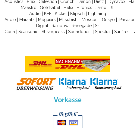
Acoustics
|
Brax
|
Celestion
|
Crunch
|
Denon
|
Dietz
|
Dynavox
|
Ela
Maestro
|
Goldkabel
|
Helix
|
Hifonics
|
Jamo
|
JL
Audio
|
KEF
|
Kicker
|
Klipsch
|
Lightning
Audio
|
Marantz
|
Meguiars
|
Mitsubishi
|
Mosconi
|
Onkyo
|
Panason
Digital
|
Rainbow
|
Renegade
|
S-
Conn
|
Scansonic
|
Shiverpeaks
|
Soundquest
|
Spectral
|
Sunfire
|
T.