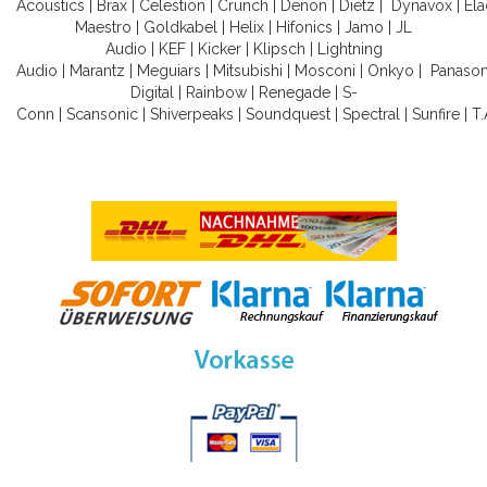
Acoustics
|
Brax
|
Celestion
|
Crunch
|
Denon
|
Dietz
|
Dynavox
|
Ela
Maestro
|
Goldkabel
|
Helix
|
Hifonics
|
Jamo
|
JL
Audio
|
KEF
|
Kicker
|
Klipsch
|
Lightning
Audio
|
Marantz
|
Meguiars
|
Mitsubishi
|
Mosconi
|
Onkyo
|
Panason
Digital
|
Rainbow
|
Renegade
|
S-
Conn
|
Scansonic
|
Shiverpeaks
|
Soundquest
|
Spectral
|
Sunfire
|
T.