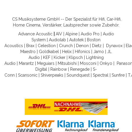
CS Musiksysteme GmbH -- Der Spezialist für Hifi, Car-Hifi,
Home Cinema, Verstärker, Lautsprecher sowie Zubehör.
Advance Acoustic
|
AIV
|
Alpine
|
Audio Pro
|
Audio
System
|
Audiolab
|
Autotek
|
Boston
Acoustics
|
Brax
|
Celestion
|
Crunch
|
Denon
|
Dietz
|
Dynavox
|
Ela
Maestro
|
Goldkabel
|
Helix
|
Hifonics
|
Jamo
|
JL
Audio
|
KEF
|
Kicker
|
Klipsch
|
Lightning
Audio
|
Marantz
|
Meguiars
|
Mitsubishi
|
Mosconi
|
Onkyo
|
Panason
Digital
|
Rainbow
|
Renegade
|
S-
Conn
|
Scansonic
|
Shiverpeaks
|
Soundquest
|
Spectral
|
Sunfire
|
T.