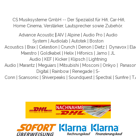
CS Musiksysteme GmbH -- Der Spezialist für Hifi, Car-Hifi,
Home Cinema, Verstärker, Lautsprecher sowie Zubehör.
Advance Acoustic
|
AIV
|
Alpine
|
Audio Pro
|
Audio
System
|
Audiolab
|
Autotek
|
Boston
Acoustics
|
Brax
|
Celestion
|
Crunch
|
Denon
|
Dietz
|
Dynavox
|
Ela
Maestro
|
Goldkabel
|
Helix
|
Hifonics
|
Jamo
|
JL
Audio
|
KEF
|
Kicker
|
Klipsch
|
Lightning
Audio
|
Marantz
|
Meguiars
|
Mitsubishi
|
Mosconi
|
Onkyo
|
Panason
Digital
|
Rainbow
|
Renegade
|
S-
Conn
|
Scansonic
|
Shiverpeaks
|
Soundquest
|
Spectral
|
Sunfire
|
T.