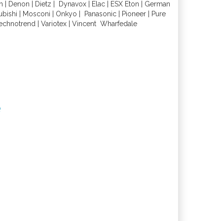
h
|
Denon
|
Dietz
|
Dynavox
|
Elac
|
ESX
Eton
|
German
ubishi
|
Mosconi
|
Onkyo
|
Panasonic
|
Pioneer
|
Pure
echnotrend
|
Variotex
|
Vincent
Wharfedal
e