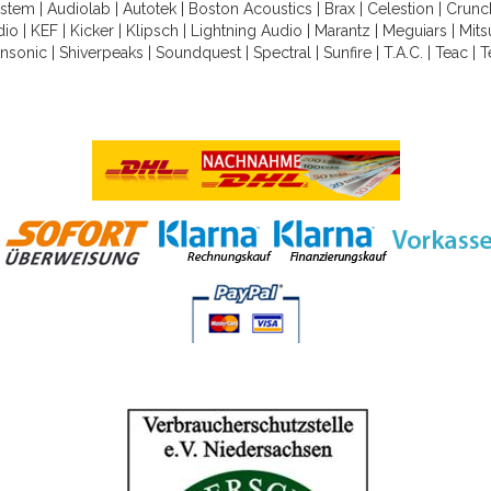
ystem
|
Audiolab
|
Autotek
|
Boston Acoustics
|
Brax
|
Celestion
|
Crunc
dio
|
KEF
|
Kicker
|
Klipsch
|
Lightning Audio
|
Marantz
|
Meguiars
|
Mits
nsonic
|
Shiverpeaks
|
Soundquest
|
Spectral
|
Sunfire
|
T.A.C.
|
Teac
|
T