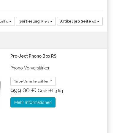
paltig
Sortierung:
Preis
Artikel pro Seite
50
Pro-Ject Phono Box RS
Phono Vorverstärker
Farbe Variante wählen
999.00 €
Gewicht
3 kg
Mehr Informationen