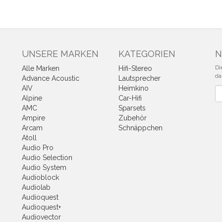
N
UNSERE MARKEN
KATEGORIEN
N
Di
Alle Marken
Hifi-Stereo
da
Advance Acoustic
Lautsprecher
AIV
Heimkino
Ne
Alpine
Car-Hifi
AMC
Sparsets
Ampire
Zubehör
Arcam
Schnäppchen
Atoll
Audio Pro
Audio Selection
Audio System
Audioblock
Audiolab
Audioquest
Audioquest+
Audiovector