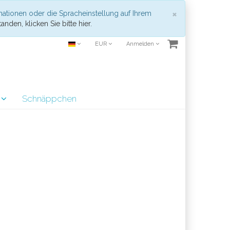
Schließen
×
mationen oder die Spracheinstellung auf Ihrem
anden, klicken Sie bitte hier.
EUR
Anmelden
r
Schnäppchen