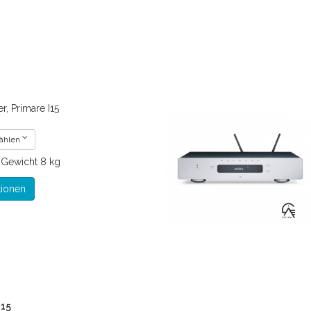
r, Primare I15
wählen
€
Gewicht
8 kg
tionen
M15