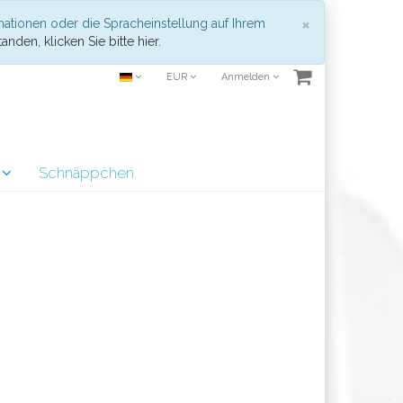
Schließen
×
mationen oder die Spracheinstellung auf Ihrem
anden, klicken Sie bitte hier.
EUR
Anmelden
r
Schnäppchen