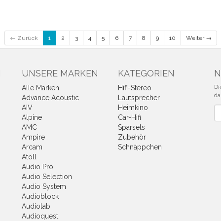
← Zurück
1
2
3
4
5
6
7
8
9
10
Weiter →
N
UNSERE MARKEN
KATEGORIEN
N
Di
Alle Marken
Hifi-Stereo
da
Advance Acoustic
Lautsprecher
AIV
Heimkino
Ne
Alpine
Car-Hifi
AMC
Sparsets
Ampire
Zubehör
Arcam
Schnäppchen
Atoll
Audio Pro
Audio Selection
Audio System
Audioblock
Audiolab
Audioquest