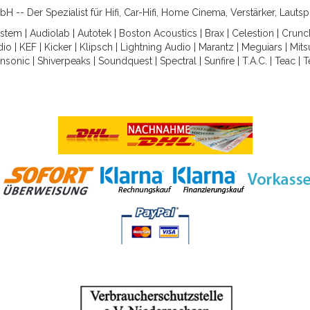
-- Der Spezialist für Hifi, Car-Hifi, Home Cinema, Verstärker, Lauts
ystem
|
Audiolab
|
Autotek
|
Boston Acoustics
|
Brax
|
Celestion
|
Crunc
dio
|
KEF
|
Kicker
|
Klipsch
|
Lightning Audio
|
Marantz
|
Meguiars
|
Mits
nsonic
|
Shiverpeaks
|
Soundquest
|
Spectral
|
Sunfire
|
T.A.C.
|
Teac
|
T