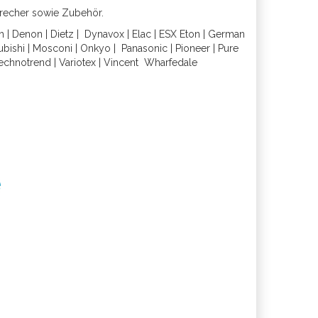
precher sowie Zubehör.
h
|
Denon
|
Dietz
|
Dynavox
|
Elac
|
ESX
Eton
|
German
ubishi
|
Mosconi
|
Onkyo
|
Panasonic
|
Pioneer
|
Pure
echnotrend
|
Variotex
|
Vincent
Wharfedal
e