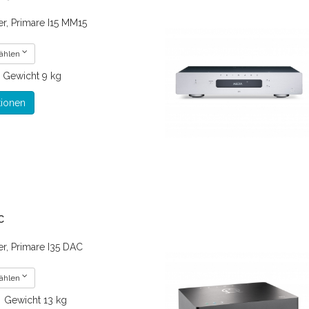
er, Primare I15 MM15
wählen
€
Gewicht
9 kg
tionen
C
er, Primare I35 DAC
wählen
€
Gewicht
13 kg