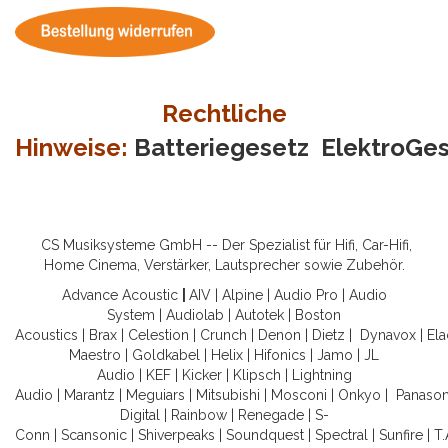
Rechtliche
Hinweise:
Batteriegesetz
ElektroGe
CS Musiksysteme GmbH -- Der Spezialist für Hifi, Car-Hifi,
Home Cinema, Verstärker, Lautsprecher sowie Zubehör.
Advance Acoustic
|
AIV
|
Alpine
|
Audio Pro
|
Audio
System
|
Audiolab
|
Autotek
|
Boston
Acoustics
|
Brax
|
Celestion
|
Crunch
|
Denon
|
Dietz
|
Dynavox
|
Ela
Maestro
|
Goldkabel
|
Helix
|
Hifonics
|
Jamo
|
JL
Audio
|
KEF
|
Kicker
|
Klipsch
|
Lightning
Audio
|
Marantz
|
Meguiars
|
Mitsubishi
|
Mosconi
|
Onkyo
|
Panason
Digital
|
Rainbow
|
Renegade
|
S-
Conn
|
Scansonic
|
Shiverpeaks
|
Soundquest
|
Spectral
|
Sunfire
|
T.