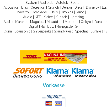
System
|
Audiolab
|
Autotek
|
Boston
Acoustics
|
Brax
|
Celestion
|
Crunch
|
Denon
|
Dietz
|
Dynavox
|
Ela
Maestro
|
Goldkabel
|
Helix
|
Hifonics
|
Jamo
|
JL
Audio
|
KEF
|
Kicker
|
Klipsch
|
Lightning
Audio
|
Marantz
|
Meguiars
|
Mitsubishi
|
Mosconi
|
Onkyo
|
Panason
Digital
|
Rainbow
|
Renegade
|
S-
Conn
|
Scansonic
|
Shiverpeaks
|
Soundquest
|
Spectral
|
Sunfire
|
T.