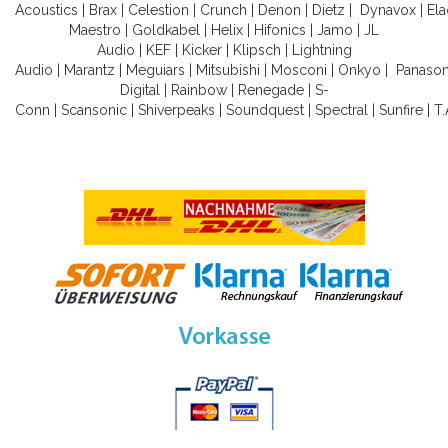
Acoustics
|
Brax
|
Celestion
|
Crunch
|
Denon
|
Dietz
|
Dynavox
|
Ela
Maestro
|
Goldkabel
|
Helix
|
Hifonics
|
Jamo
|
JL
Audio
|
KEF
|
Kicker
|
Klipsch
|
Lightning
Audio
|
Marantz
|
Meguiars
|
Mitsubishi
|
Mosconi
|
Onkyo
|
Panason
Digital
|
Rainbow
|
Renegade
|
S-
Conn
|
Scansonic
|
Shiverpeaks
|
Soundquest
|
Spectral
|
Sunfire
|
T.