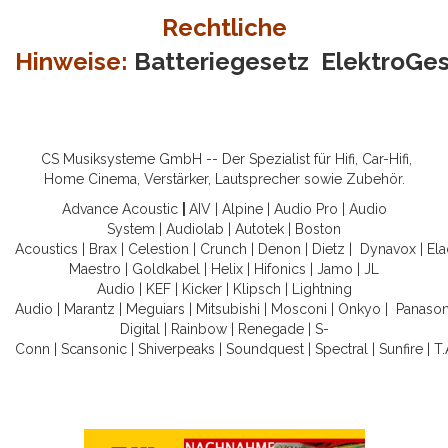
Rechtliche
Hinweise:
Batteriegesetz
ElektroGe
CS Musiksysteme GmbH -- Der Spezialist für Hifi, Car-Hifi,
Home Cinema, Verstärker, Lautsprecher sowie Zubehör.
Advance Acoustic
|
AIV
|
Alpine
|
Audio Pro
|
Audio
System
|
Audiolab
|
Autotek
|
Boston
Acoustics
|
Brax
|
Celestion
|
Crunch
|
Denon
|
Dietz
|
Dynavox
|
Ela
Maestro
|
Goldkabel
|
Helix
|
Hifonics
|
Jamo
|
JL
Audio
|
KEF
|
Kicker
|
Klipsch
|
Lightning
Audio
|
Marantz
|
Meguiars
|
Mitsubishi
|
Mosconi
|
Onkyo
|
Panason
Digital
|
Rainbow
|
Renegade
|
S-
Conn
|
Scansonic
|
Shiverpeaks
|
Soundquest
|
Spectral
|
Sunfire
|
T.