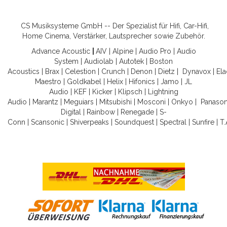
CS Musiksysteme GmbH -- Der Spezialist für Hifi, Car-Hifi,
Home Cinema, Verstärker, Lautsprecher sowie Zubehör.
Advance Acoustic
|
AIV
|
Alpine
|
Audio Pro
|
Audio
System
|
Audiolab
|
Autotek
|
Boston
Acoustics
|
Brax
|
Celestion
|
Crunch
|
Denon
|
Dietz
|
Dynavox
|
Ela
Maestro
|
Goldkabel
|
Helix
|
Hifonics
|
Jamo
|
JL
Audio
|
KEF
|
Kicker
|
Klipsch
|
Lightning
Audio
|
Marantz
|
Meguiars
|
Mitsubishi
|
Mosconi
|
Onkyo
|
Panason
Digital
|
Rainbow
|
Renegade
|
S-
Conn
|
Scansonic
|
Shiverpeaks
|
Soundquest
|
Spectral
|
Sunfire
|
T.