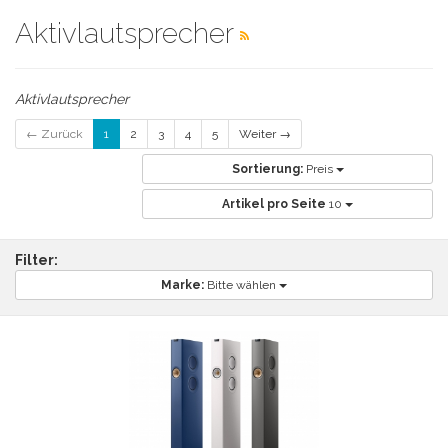
Aktivlautsprecher
Aktivlautsprecher
← Zurück
1
2
3
4
5
Weiter →
Sortierung:
Preis
Artikel pro Seite
10
Filter:
Marke:
Bitte wählen