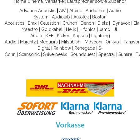
Home Cinema, Verstärker, Lautsprecher sowie Zubehör.
Advance Acoustic
|
AIV
|
Alpine
|
Audio Pro
|
Audio
System
|
Audiolab
|
Autotek
|
Boston
Acoustics
|
Brax
|
Celestion
|
Crunch
|
Denon
|
Dietz
|
Dynavox
|
Ela
Maestro
|
Goldkabel
|
Helix
|
Hifonics
|
Jamo
|
JL
Audio
|
KEF
|
Kicker
|
Klipsch
|
Lightning
Audio
|
Marantz
|
Meguiars
|
Mitsubishi
|
Mosconi
|
Onkyo
|
Panason
Digital
|
Rainbow
|
Renegade
|
S-
Conn
|
Scansonic
|
Shiverpeaks
|
Soundquest
|
Spectral
|
Sunfire
|
T.