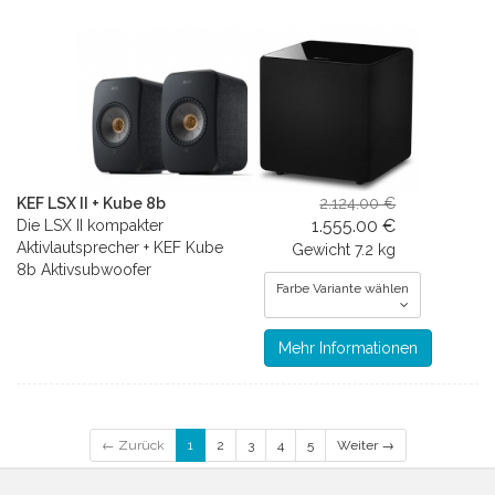
KEF LSX II + Kube 8b
2.124.00 €
1.555.00 €
Die LSX II kompakter
Aktivlautsprecher + KEF Kube
Gewicht
7.2 kg
8b Aktivsubwoofer
Farbe Variante wählen
Mehr Informationen
← Zurück
1
2
3
4
5
Weiter →