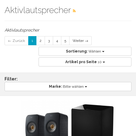
Aktivlautsprecher
Aktivlautsprecher
← Zurück
1
2
3
4
5
Weiter →
Sortierung:
Wählen
Artikel pro Seite
10
Filter:
Marke:
Bitte wählen