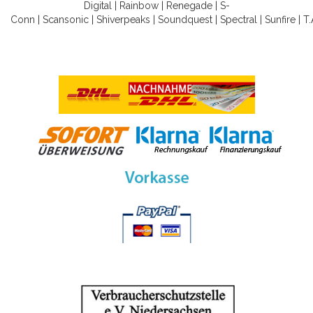
Digital
|
Rainbow
|
Renegade
|
S-
Conn
|
Scansonic
|
Shiverpeaks
|
Soundquest
|
Spectral
|
Sunfire
|
T.