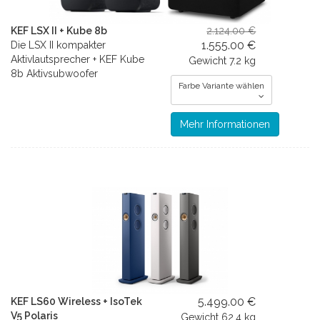
KEF LSX II + Kube 8b
2.124.00 €
1.555.00 €
Die LSX II kompakter
Aktivlautsprecher + KEF Kube
Gewicht
7.2 kg
8b Aktivsubwoofer
Farbe Variante wählen
Mehr Informationen
5.499.00 €
KEF LS60 Wireless + IsoTek
V5 Polaris
Gewicht
62.4 kg