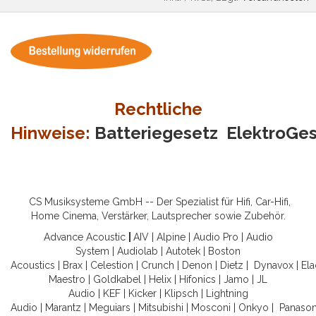
Rechtliche
Hinweise:
Batteriegesetz
ElektroGe
CS Musiksysteme GmbH -- Der Spezialist für Hifi, Car-Hifi,
Home Cinema, Verstärker, Lautsprecher sowie Zubehör.
Advance Acoustic
|
AIV
|
Alpine
|
Audio Pro
|
Audio
System
|
Audiolab
|
Autotek
|
Boston
Acoustics
|
Brax
|
Celestion
|
Crunch
|
Denon
|
Dietz
|
Dynavox
|
Ela
Maestro
|
Goldkabel
|
Helix
|
Hifonics
|
Jamo
|
JL
Audio
|
KEF
|
Kicker
|
Klipsch
|
Lightning
Audio
|
Marantz
|
Meguiars
|
Mitsubishi
|
Mosconi
|
Onkyo
|
Panason