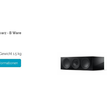
warz - B Ware
Gewicht
1.5 kg
formationen