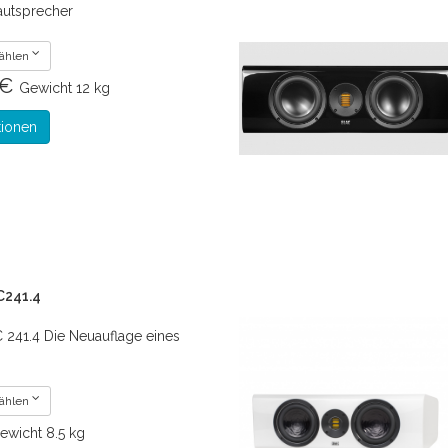
autsprecher
wählen
 €
Gewicht
12 kg
tionen
C241.4
 241.4 Die Neuauflage eines
wählen
ewicht
8.5 kg