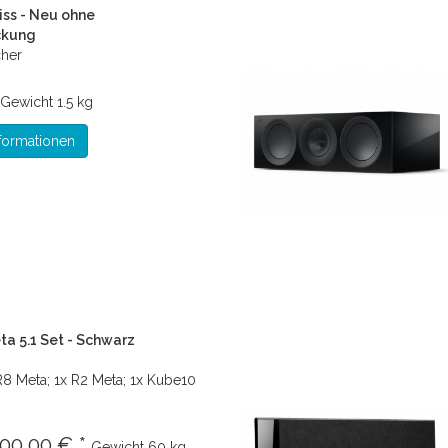
iss - Neu ohne
ckung
cher
Gewicht
1.5 kg
formationen
ta 5.1 Set - Schwarz
R8 Meta; 1x R2 Meta; 1x Kube10
200.00 € *
Gewicht
60 kg