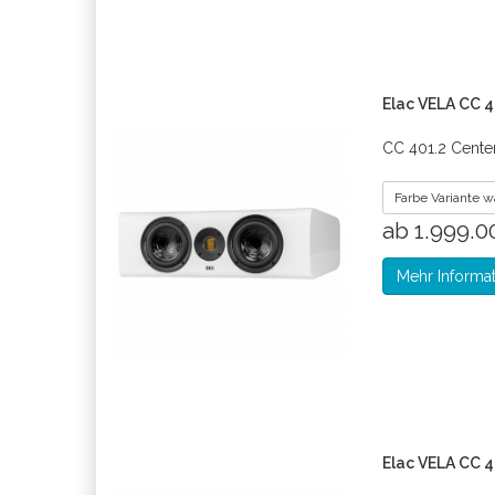
Elac VELA CC 4
CC 401.2 Cente
Farbe Variante 
ab 1.999.
Mehr Informa
Elac VELA CC 4