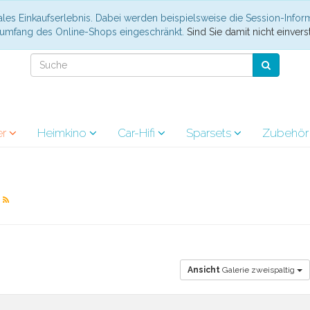
les Einkaufserlebnis. Dabei werden beispielsweise die Session-Infor
nsumfang des Online-Shops eingeschränkt.
Sind Sie damit nicht einverst
er
Heimkino
Car-Hifi
Sparsets
Zubehö
r
Ansicht
Galerie zweispaltig