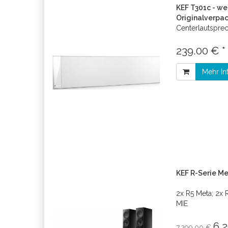
KEF T301c - we
Originalverpa
Centerlautspre
239.00 € *
Mehr In
KEF R-Serie Me
2x R5 Meta; 2x 
MIE
6.
7.299.00 €