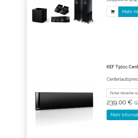
Mehr In
KEF T301c Cen
Centerlautspre
Farbe Variante 
239.00 €
G
Mehr Informa