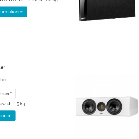
formationen
ter
cher
wählen
ewicht
1.5 kg
tionen