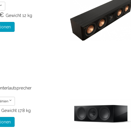
 €
Gewicht
12 kg
tionen
nterlautsprecher
wählen
€
Gewicht
17.8 kg
tionen