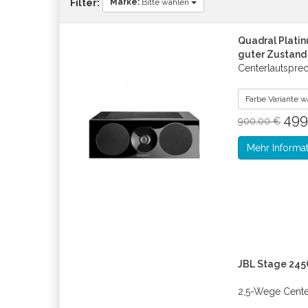
Marke:
Bitte wählen
Filter:
Quadral Platin
guter Zustand
Centerlautspre
Farbe Variante 
499
900.00 €
Mehr Informa
JBL Stage 245
2,5-Wege Cente