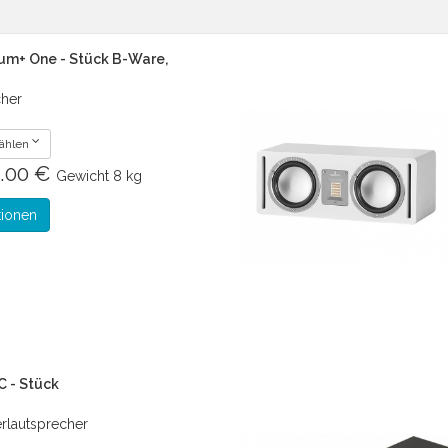
um+ One - Stück B-Ware,
cher
wählen
.00 €
Gewicht
8 kg
tionen
C - Stück
rlautsprecher