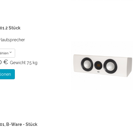
01.2 Stück
rlautsprecher
wählen
00 €
Gewicht
7.5 kg
tionen
01, B-Ware - Stück