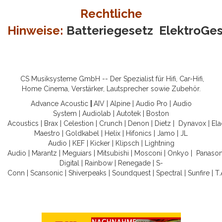
Rechtliche
Hinweise:
Batteriegesetz
ElektroGe
CS Musiksysteme GmbH -- Der Spezialist für Hifi, Car-Hifi,
Home Cinema, Verstärker, Lautsprecher sowie Zubehör.
Advance Acoustic
|
AIV
|
Alpine
|
Audio Pro
|
Audio
System
|
Audiolab
|
Autotek
|
Boston
Acoustics
|
Brax
|
Celestion
|
Crunch
|
Denon
|
Dietz
|
Dynavox
|
Ela
Maestro
|
Goldkabel
|
Helix
|
Hifonics
|
Jamo
|
JL
Audio
|
KEF
|
Kicker
|
Klipsch
|
Lightning
Audio
|
Marantz
|
Meguiars
|
Mitsubishi
|
Mosconi
|
Onkyo
|
Panason
Digital
|
Rainbow
|
Renegade
|
S-
Conn
|
Scansonic
|
Shiverpeaks
|
Soundquest
|
Spectral
|
Sunfire
|
T.