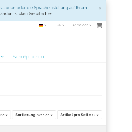
Schließen
×
mationen oder die Spracheinstellung auf Ihrem
anden, klicken Sie bitte hier.
EUR
Anmelden
r
Schnäppchen
rie
Sortierung:
Wählen
Artikel pro Seite
12