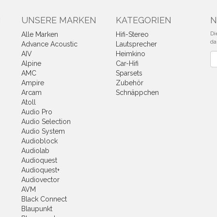
N
UNSERE MARKEN
KATEGORIEN
N
Di
Alle Marken
Hifi-Stereo
da
Advance Acoustic
Lautsprecher
AIV
Heimkino
Ne
Alpine
Car-Hifi
AMC
Sparsets
Ampire
Zubehör
Arcam
Schnäppchen
Atoll
Audio Pro
Audio Selection
Audio System
Audioblock
Audiolab
Audioquest
Audioquest+
Audiovector
AVM
Black Connect
Blaupunkt