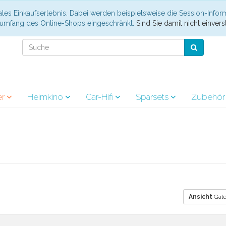
les Einkaufserlebnis. Dabei werden beispielsweise die Session-Infor
nsumfang des Online-Shops eingeschränkt.
Sind Sie damit nicht einverst
er
Heimkino
Car-Hifi
Sparsets
Zubehö
Ansicht
Gale