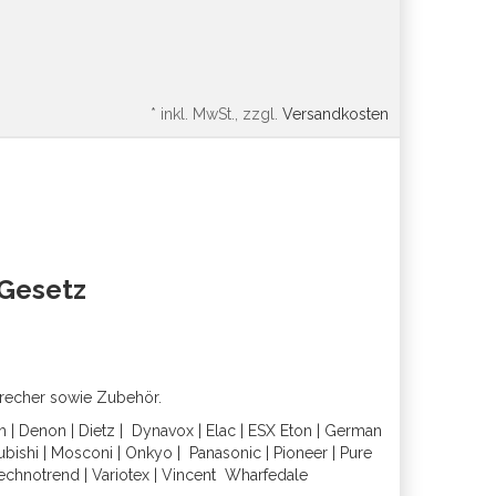
*
inkl. MwSt., zzgl.
Versandkosten
oGesetz
precher sowie Zubehör.
h
|
Denon
|
Dietz
|
Dynavox
|
Elac
|
ESX
Eton
|
German
ubishi
|
Mosconi
|
Onkyo
|
Panasonic
|
Pioneer
|
Pure
echnotrend
|
Variotex
|
Vincent
Wharfedal
e