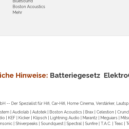
Bluesound
Boston Acoustics
Mehr
iche Hinweise:
Batteriegesetz
Elektr
-- Der Spezialist für Hifi, Car-Hifi, Home Cinema, Verstärker, Lauts
ystem
|
Audiolab
|
Autotek
|
Boston Acoustics
|
Brax
|
Celestion
|
Crunc
dio
|
KEF
|
Kicker
|
Klipsch
|
Lightning Audio
|
Marantz
|
Meguiars
|
Mits
nsonic
|
Shiverpeaks
|
Soundquest
|
Spectral
|
Sunfire
|
T.A.C.
|
Teac
|
T