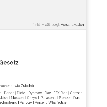
*
inkl. MwSt., zzgl.
Versandkosten
oGesetz
precher sowie Zubehör.
h
|
Denon
|
Dietz
|
Dynavox
|
Elac
|
ESX
Eton
|
German
ubishi
|
Mosconi
|
Onkyo
|
Panasonic
|
Pioneer
|
Pure
echnotrend
|
Variotex
|
Vincent
Wharfedal
e