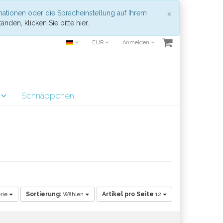
Schließen
×
mationen oder die Spracheinstellung auf Ihrem
anden, klicken Sie bitte hier.
EUR
Anmelden
r
Schnäppchen
rie
Sortierung:
Wählen
Artikel pro Seite
12