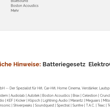
Bluesound
Boston Acoustics
Mehr
iche Hinweise:
Batteriegesetz
Elektr
-- Der Spezialist für Hifi, Car-Hifi, Home Cinema, Verstärker, Lauts
ystem
|
Audiolab
|
Autotek
|
Boston Acoustics
|
Brax
|
Celestion
|
Crunc
dio
|
KEF
|
Kicker
|
Klipsch
|
Lightning Audio
|
Marantz
|
Meguiars
|
Mits
nsonic
|
Shiverpeaks
|
Soundquest
|
Spectral
|
Sunfire
|
T.A.C.
|
Teac
|
T