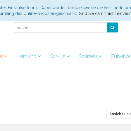
les Einkaufserlebnis. Dabei werden beispielsweise die Session-Infor
nsumfang des Online-Shops eingeschränkt.
Sind Sie damit nicht einverst
er
Heimkino
Car-Hifi
Sparsets
Zubehö
Ansicht
Gale