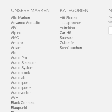
N
UNSERE MARKEN
KATEGORIEN
N
Di
Alle Marken
Hifi-Stereo
da
Advance Acoustic
Lautsprecher
AIV
Heimkino
Ne
Alpine
Car-Hifi
AMC
Sparsets
Ampire
Zubehör
Arcam
Schnäppchen
Atoll
Audio Pro
Audio Selection
Audio System
Audioblock
Audiolab
Audioquest
Audioquest+
Audiovector
AVM
Black Connect
Blaupunkt