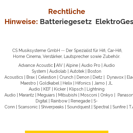
Rechtliche
Hinweise:
Batteriegesetz
ElektroGe
CS Musiksysteme GmbH -- Der Spezialist für Hifi, Car-Hifi,
Home Cinema, Verstärker, Lautsprecher sowie Zubehör.
Advance Acoustic
|
AIV
|
Alpine
|
Audio Pro
|
Audio
System
|
Audiolab
|
Autotek
|
Boston
Acoustics
|
Brax
|
Celestion
|
Crunch
|
Denon
|
Dietz
|
Dynavox
|
Ela
Maestro
|
Goldkabel
|
Helix
|
Hifonics
|
Jamo
|
JL
Audio
|
KEF
|
Kicker
|
Klipsch
|
Lightning
Audio
|
Marantz
|
Meguiars
|
Mitsubishi
|
Mosconi
|
Onkyo
|
Panason
Digital
|
Rainbow
|
Renegade
|
S-
Conn
|
Scansonic
|
Shiverpeaks
|
Soundquest
|
Spectral
|
Sunfire
|
T.