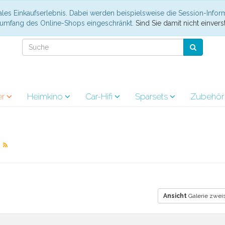
les Einkaufserlebnis. Dabei werden beispielsweise die Session-Infor
nsumfang des Online-Shops eingeschränkt.
Sind Sie damit nicht einverst
er
Heimkino
Car-Hifi
Sparsets
Zubehö
r
Ansicht
Galerie zweis