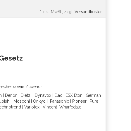
*
inkl. MwSt., zzgl.
Versandkosten
oGesetz
precher sowie Zubehör.
h
|
Denon
|
Dietz
|
Dynavox
|
Elac
|
ESX
Eton
|
German
ubishi
|
Mosconi
|
Onkyo
|
Panasonic
|
Pioneer
|
Pure
echnotrend
|
Variotex
|
Vincent
Wharfedal
e