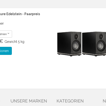
re Edelstein - Paarpreis
her
wählen
 €
Gewicht
5 kg
tionen
N
UNSERE MARKEN
KATEGORIEN
N