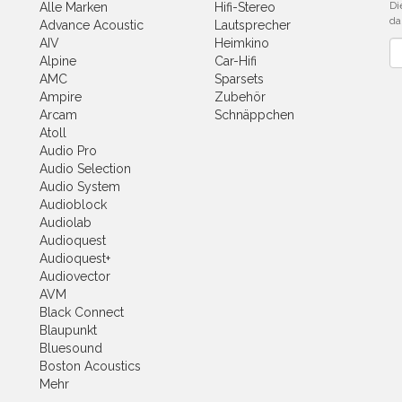
Di
Alle Marken
Hifi-Stereo
da
Advance Acoustic
Lautsprecher
AIV
Heimkino
Ne
Alpine
Car-Hifi
AMC
Sparsets
Ampire
Zubehör
Arcam
Schnäppchen
Atoll
Audio Pro
Audio Selection
Audio System
Audioblock
Audiolab
Audioquest
Audioquest+
Audiovector
AVM
Black Connect
Blaupunkt
Bluesound
Boston Acoustics
Mehr