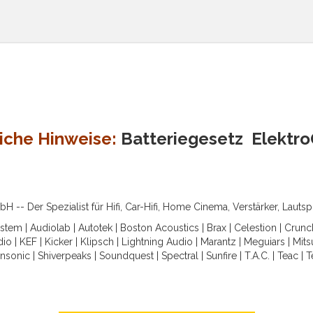
iche Hinweise:
Batteriegesetz
Elektr
-- Der Spezialist für Hifi, Car-Hifi, Home Cinema, Verstärker, Lauts
ystem
|
Audiolab
|
Autotek
|
Boston Acoustics
|
Brax
|
Celestion
|
Crunc
dio
|
KEF
|
Kicker
|
Klipsch
|
Lightning Audio
|
Marantz
|
Meguiars
|
Mits
nsonic
|
Shiverpeaks
|
Soundquest
|
Spectral
|
Sunfire
|
T.A.C.
|
Teac
|
T