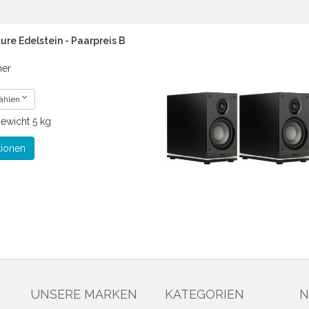
re Edelstein - Paarpreis B
her
wählen
ewicht
5 kg
tionen
N
UNSERE MARKEN
KATEGORIEN
N