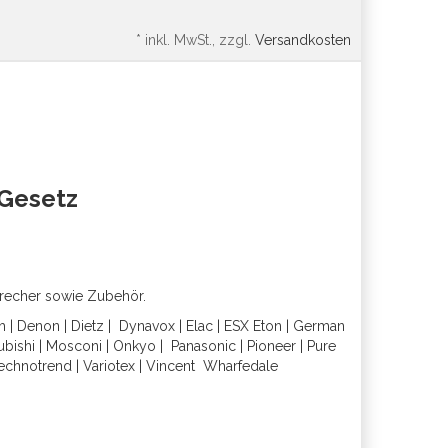
*
inkl. MwSt., zzgl.
Versandkosten
oGesetz
precher sowie Zubehör.
h
|
Denon
|
Dietz
|
Dynavox
|
Elac
|
ESX
Eton
|
German
ubishi
|
Mosconi
|
Onkyo
|
Panasonic
|
Pioneer
|
Pure
echnotrend
|
Variotex
|
Vincent
Wharfedal
e