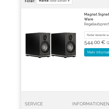
Marke:
Bitte wählen
Filter:
Magnat Signatu
Ware
Regallautsprec
Farbe Variante 
544.00 €
G
Mehr Informa
SERVICE
INFORMATIONE