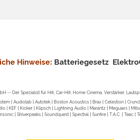
iche Hinweise:
Batteriegesetz
Elektr
-- Der Spezialist für Hifi, Car-Hifi, Home Cinema, Verstärker, Lauts
ystem
|
Audiolab
|
Autotek
|
Boston Acoustics
|
Brax
|
Celestion
|
Crunc
dio
|
KEF
|
Kicker
|
Klipsch
|
Lightning Audio
|
Marantz
|
Meguiars
|
Mits
nsonic
|
Shiverpeaks
|
Soundquest
|
Spectral
|
Sunfire
|
T.A.C.
|
Teac
|
T