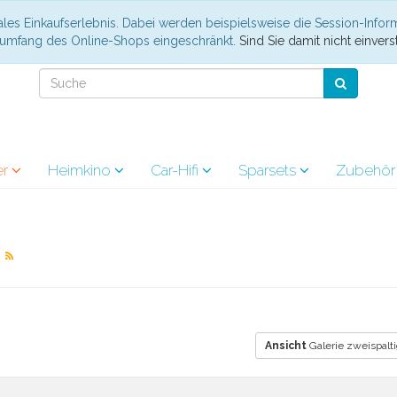
les Einkaufserlebnis. Dabei werden beispielsweise die Session-Infor
nsumfang des Online-Shops eingeschränkt.
Sind Sie damit nicht einverst
er
Heimkino
Car-Hifi
Sparsets
Zubehö
r
Ansicht
Galerie zweispalt