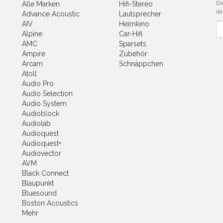
Di
Alle Marken
Hifi-Stereo
da
Advance Acoustic
Lautsprecher
AIV
Heimkino
Ne
Alpine
Car-Hifi
AMC
Sparsets
Ampire
Zubehör
Arcam
Schnäppchen
Atoll
Audio Pro
Audio Selection
Audio System
Audioblock
Audiolab
Audioquest
Audioquest+
Audiovector
AVM
Black Connect
Blaupunkt
Bluesound
Boston Acoustics
Mehr