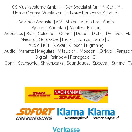
CS Musiksysteme GmbH -- Der Spezialist für Hifi, Car-Hifi,
Home Cinema, Verstärker, Lautsprecher sowie Zubehör.
Advance Acoustic
|
AIV
|
Alpine
|
Audio Pro
|
Audio
System
|
Audiolab
|
Autotek
|
Boston
Acoustics
|
Brax
|
Celestion
|
Crunch
|
Denon
|
Dietz
|
Dynavox
|
Ela
Maestro
|
Goldkabel
|
Helix
|
Hifonics
|
Jamo
|
JL
Audio
|
KEF
|
Kicker
|
Klipsch
|
Lightning
Audio
|
Marantz
|
Meguiars
|
Mitsubishi
|
Mosconi
|
Onkyo
|
Panason
Digital
|
Rainbow
|
Renegade
|
S-
Conn
|
Scansonic
|
Shiverpeaks
|
Soundquest
|
Spectral
|
Sunfire
|
T.