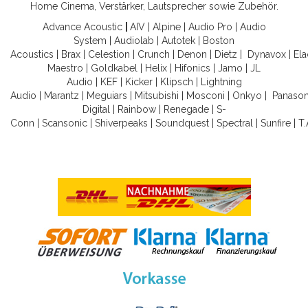
Home Cinema, Verstärker, Lautsprecher sowie Zubehör.
Advance Acoustic
|
AIV
|
Alpine
|
Audio Pro
|
Audio
System
|
Audiolab
|
Autotek
|
Boston
Acoustics
|
Brax
|
Celestion
|
Crunch
|
Denon
|
Dietz
|
Dynavox
|
Ela
Maestro
|
Goldkabel
|
Helix
|
Hifonics
|
Jamo
|
JL
Audio
|
KEF
|
Kicker
|
Klipsch
|
Lightning
Audio
|
Marantz
|
Meguiars
|
Mitsubishi
|
Mosconi
|
Onkyo
|
Panason
Digital
|
Rainbow
|
Renegade
|
S-
Conn
|
Scansonic
|
Shiverpeaks
|
Soundquest
|
Spectral
|
Sunfire
|
T.