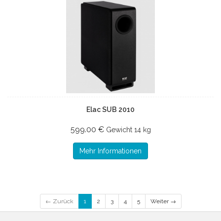
Elac SUB 2010
599.00 €
Gewicht
14 kg
Mehr Informationen
← Zurück
1
2
3
4
5
Weiter →