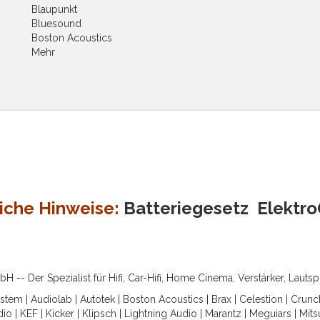
Blaupunkt
Bluesound
Boston Acoustics
Mehr
iche Hinweise:
Batteriegesetz
Elektr
-- Der Spezialist für Hifi, Car-Hifi, Home Cinema, Verstärker, Lauts
ystem
|
Audiolab
|
Autotek
|
Boston Acoustics
|
Brax
|
Celestion
|
Crunc
dio
|
KEF
|
Kicker
|
Klipsch
|
Lightning Audio
|
Marantz
|
Meguiars
|
Mits