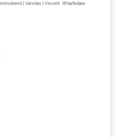
echnotrend
|
Variotex
|
Vincent
Wharfedal
e