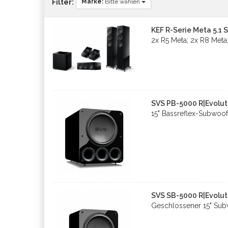
Marke:
Bitte wählen
Filter:
KEF R-Serie Meta 5.1 
2x R5 Meta; 2x R8 Meta
SVS PB-5000 R|Evolut
15" Bassreflex-Subwoof
SVS SB-5000 R|Evolut
Geschlossener 15" Sub