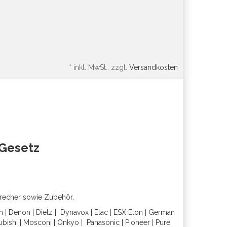
*
inkl. MwSt., zzgl.
Versandkosten
oGesetz
precher sowie Zubehör.
h
|
Denon
|
Dietz
|
Dynavox
|
Elac
|
ESX
Eton
|
German
ubishi
|
Mosconi
|
Onkyo
|
Panasonic
|
Pioneer
|
Pure