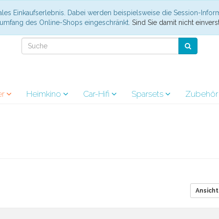
les Einkaufserlebnis. Dabei werden beispielsweise die Session-Infor
nsumfang des Online-Shops eingeschränkt.
Sind Sie damit nicht einverst
er
Heimkino
Car-Hifi
Sparsets
Zubehö
Ansicht