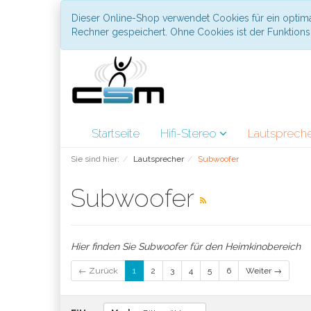
Dieser Online-Shop verwendet Cookies für ein optima
Rechner gespeichert. Ohne Cookies ist der Funktio
Startseite
Hifi-Stereo
Lautsprech
Sie sind hier:
Lautsprecher
Subwoofer
Subwoofer
Hier finden Sie Subwoofer für den Heimkinobereich
← Zurück
1
2
3
4
5
6
Weiter →