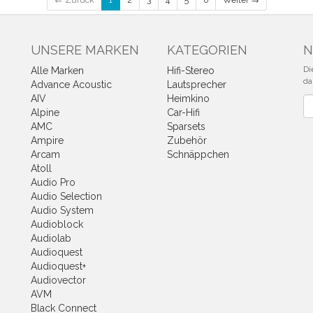
← Zurück
1
2
3
4
5
6
Weiter →
N
UNSERE MARKEN
KATEGORIEN
N
Di
Alle Marken
Hifi-Stereo
da
Advance Acoustic
Lautsprecher
AIV
Heimkino
Ne
Alpine
Car-Hifi
AMC
Sparsets
Ampire
Zubehör
Arcam
Schnäppchen
Atoll
Audio Pro
Audio Selection
Audio System
Audioblock
Audiolab
Audioquest
Audioquest+
Audiovector
AVM
Black Connect