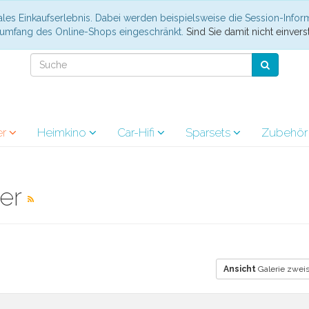
les Einkaufserlebnis. Dabei werden beispielsweise die Session-Infor
nsumfang des Online-Shops eingeschränkt.
Sind Sie damit nicht einverst
er
Heimkino
Car-Hifi
Sparsets
Zubehö
her
Ansicht
Galerie zweis