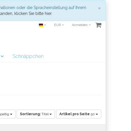
Schließen
×
mationen oder die Spracheinstellung auf Ihrem
anden, klicken Sie bitte hier.
EUR
Anmelden
r
Schnäppchen
paltig
Sortierung:
Titel
Artikel pro Seite
50