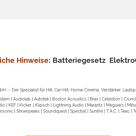
iche Hinweise:
Batteriegesetz
Elektr
-- Der Spezialist für Hifi, Car-Hifi, Home Cinema, Verstärker, Lauts
ystem
|
Audiolab
|
Autotek
|
Boston Acoustics
|
Brax
|
Celestion
|
Crunc
dio
|
KEF
|
Kicker
|
Klipsch
|
Lightning Audio
|
Marantz
|
Meguiars
|
Mits
nsonic
|
Shiverpeaks
|
Soundquest
|
Spectral
|
Sunfire
|
T.A.C.
|
Teac
|
T