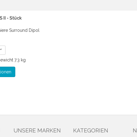
 II - Stück
iere Surround Dipol
ewicht
7.3 kg
tionen
N
UNSERE MARKEN
KATEGORIEN
N