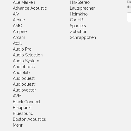
Di
Alle Marken
Hifi-Stereo
da
Advance Acoustic
Lautsprecher
AIV
Heimkino
Ne
Alpine
Car-Hifi
AMC
Sparsets
Ampire
Zubehör
Arcam
Schnäppchen
Atoll
Audio Pro
Audio Selection
Audio System
Audioblock
Audiolab
Audioquest
Audioquest+
Audiovector
AVM
Black Connect
Blaupunkt
Bluesound
Boston Acoustics
Mehr