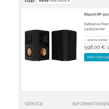
Marke:
Bitte wählen
Filter:
Klipsch RP-502S
Reference Prem
Lautsprecher
Variante wählen
598.00 €
G
Mehr Informa
SERVICE
INFORMATIONE