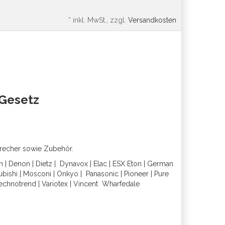
*
inkl. MwSt., zzgl.
Versandkosten
oGesetz
precher sowie Zubehör.
h
|
Denon
|
Dietz
|
Dynavox
|
Elac
|
ESX
Eton
|
German
ubishi
|
Mosconi
|
Onkyo
|
Panasonic
|
Pioneer
|
Pure
echnotrend
|
Variotex
|
Vincent
Wharfedal
e