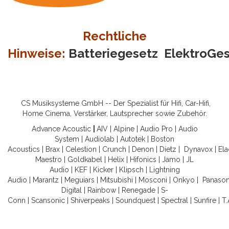
Rechtliche
Hinweise:
Batteriegesetz
ElektroGe
CS Musiksysteme GmbH -- Der Spezialist für Hifi, Car-Hifi,
Home Cinema, Verstärker, Lautsprecher sowie Zubehör.
Advance Acoustic
|
AIV
|
Alpine
|
Audio Pro
|
Audio
System
|
Audiolab
|
Autotek
|
Boston
Acoustics
|
Brax
|
Celestion
|
Crunch
|
Denon
|
Dietz
|
Dynavox
|
Ela
Maestro
|
Goldkabel
|
Helix
|
Hifonics
|
Jamo
|
JL
Audio
|
KEF
|
Kicker
|
Klipsch
|
Lightning
Audio
|
Marantz
|
Meguiars
|
Mitsubishi
|
Mosconi
|
Onkyo
|
Panason
Digital
|
Rainbow
|
Renegade
|
S-
Conn
|
Scansonic
|
Shiverpeaks
|
Soundquest
|
Spectral
|
Sunfire
|
T.