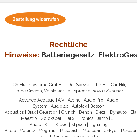
Rechtliche
Hinweise:
Batteriegesetz
ElektroGe
CS Musiksysteme GmbH -- Der Spezialist für Hifi, Car-Hifi,
Home Cinema, Verstärker, Lautsprecher sowie Zubehör.
Advance Acoustic
|
AIV
|
Alpine
|
Audio Pro
|
Audio
System
|
Audiolab
|
Autotek
|
Boston
Acoustics
|
Brax
|
Celestion
|
Crunch
|
Denon
|
Dietz
|
Dynavox
|
Ela
Maestro
|
Goldkabel
|
Helix
|
Hifonics
|
Jamo
|
JL
Audio
|
KEF
|
Kicker
|
Klipsch
|
Lightning
Audio
|
Marantz
|
Meguiars
|
Mitsubishi
|
Mosconi
|
Onkyo
|
Panason
Digital
|
Rainbow
|
Renegade
|
S-