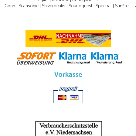
Conn
|
Scansonic
|
Shiverpeaks
|
Soundquest
|
Spectral
|
Sunfire
|
T.