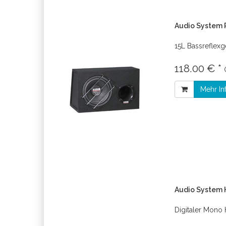
Audio System 
15L Bassreflex
118.00 € *
Mehr In
Audio System 
Digitaler Mono 