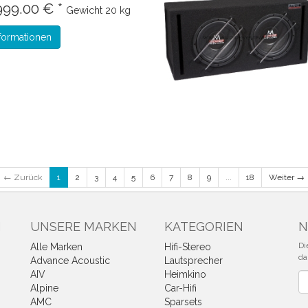
999.00 € *
Gewicht
20 kg
formationen
← Zurück
1
2
3
4
5
6
7
8
9
...
18
Weiter →
N
UNSERE MARKEN
KATEGORIEN
N
Di
Alle Marken
Hifi-Stereo
da
Advance Acoustic
Lautsprecher
AIV
Heimkino
Ne
Alpine
Car-Hifi
AMC
Sparsets