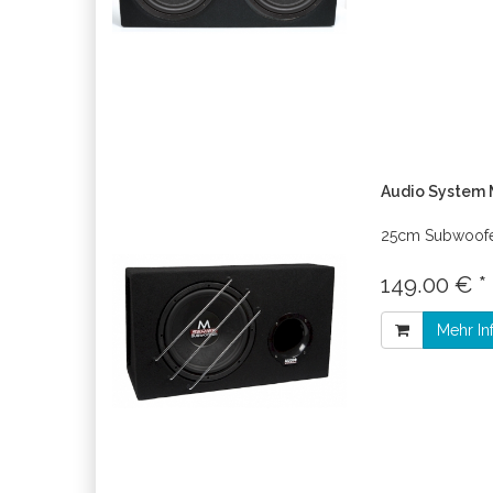
Audio System 
25cm Subwoof
149.00 € *
Mehr In