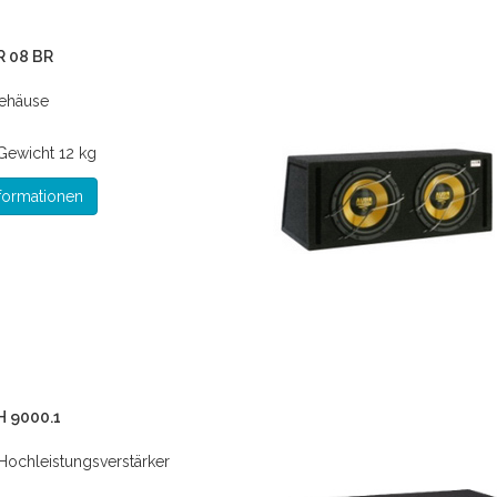
R 08 BR
gehäuse
Gewicht
12 kg
formationen
H 9000.1
Hochleistungsverstärker