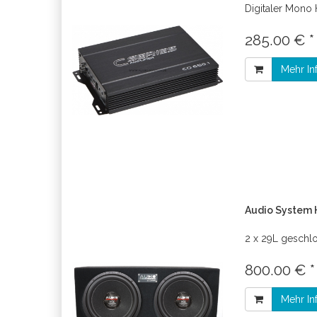
Digitaler Mono 
285.00 € 
Mehr In
Audio System 
2 x 29L geschl
800.00 € 
Mehr In