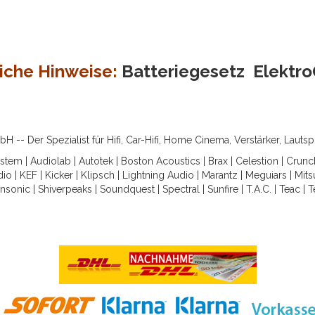
iche Hinweise:
Batteriegesetz
Elektr
-- Der Spezialist für Hifi, Car-Hifi, Home Cinema, Verstärker, Lauts
ystem
|
Audiolab
|
Autotek
|
Boston Acoustics
|
Brax
|
Celestion
|
Crunc
dio
|
KEF
|
Kicker
|
Klipsch
|
Lightning Audio
|
Marantz
|
Meguiars
|
Mits
nsonic
|
Shiverpeaks
|
Soundquest
|
Spectral
|
Sunfire
|
T.A.C.
|
Teac
|
T