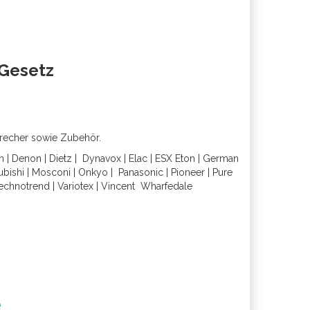
oGesetz
precher sowie Zubehör.
h
|
Denon
|
Dietz
|
Dynavox
|
Elac
|
ESX
Eton
|
German
ubishi
|
Mosconi
|
Onkyo
|
Panasonic
|
Pioneer
|
Pure
echnotrend
|
Variotex
|
Vincent
Wharfedal
e