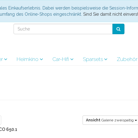
les Einkaufserlebnis. Dabei werden beispielsweise die Session-Infor
nsumfang des Online-Shops eingeschränkt.
Sind Sie damit nicht einverst
er
Heimkino
Car-Hifi
Sparsets
Zubehö
Ansicht
Galerie zweispaltig
CO 650.1