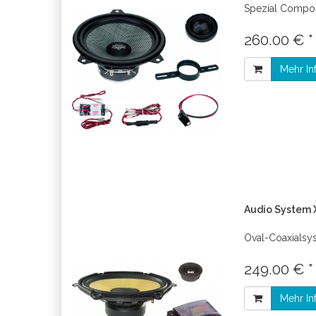
Spezial Compo
260.00 € 
Mehr In
Audio System X
Oval-Coaxialsy
249.00 € 
Mehr In