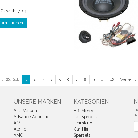
*
Gewicht
7 kg
formationen
← Zurück
1
2
3
4
5
6
7
8
9
...
18
Weiter →
N
UNSERE MARKEN
KATEGORIEN
N
Di
Alle Marken
Hifi-Stereo
da
Advance Acoustic
Lautsprecher
AIV
Heimkino
Ne
Alpine
Car-Hifi
AMC
Sparsets