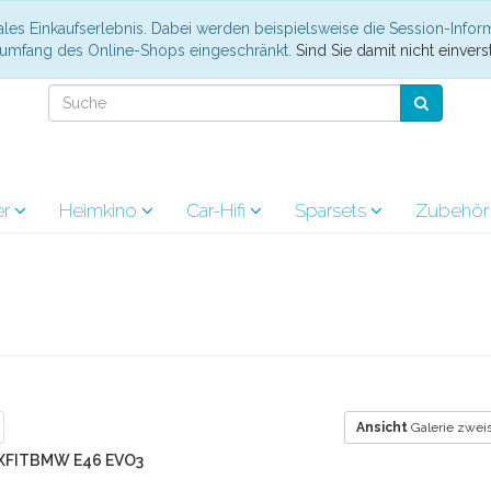
les Einkaufserlebnis. Dabei werden beispielsweise die Session-Infor
nsumfang des Online-Shops eingeschränkt.
Sind Sie damit nicht einverst
er
Heimkino
Car-Hifi
Sparsets
Zubehö
Ansicht
Galerie zweis
 XFITBMW E46 EVO3