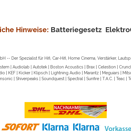
iche Hinweise:
Batteriegesetz
Elektr
-- Der Spezialist für Hifi, Car-Hifi, Home Cinema, Verstärker, Lauts
ystem
|
Audiolab
|
Autotek
|
Boston Acoustics
|
Brax
|
Celestion
|
Crunc
dio
|
KEF
|
Kicker
|
Klipsch
|
Lightning Audio
|
Marantz
|
Meguiars
|
Mits
nsonic
|
Shiverpeaks
|
Soundquest
|
Spectral
|
Sunfire
|
T.A.C.
|
Teac
|
T