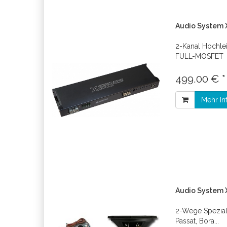
Audio System X
2-Kanal Hochle
FULL-MOSFET
499.00 € 
Mehr In
Audio System 
2-Wege Spezial
Passat, Bora...