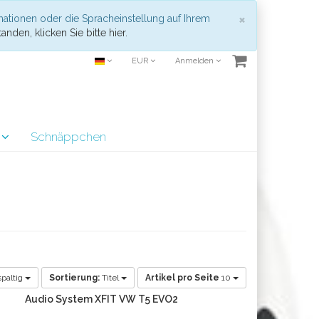
Schließen
×
mationen oder die Spracheinstellung auf Ihrem
anden, klicken Sie bitte hier.
EUR
Anmelden
r
Schnäppchen
paltig
Sortierung:
Titel
Artikel pro Seite
10
Audio System XFIT VW T5 EVO2