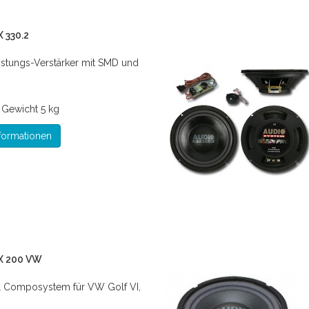
 330.2
istungs-Verstärker mit SMD und
*
Gewicht
5 kg
formationen
X 200 VW
 Composystem für VW Golf VI,