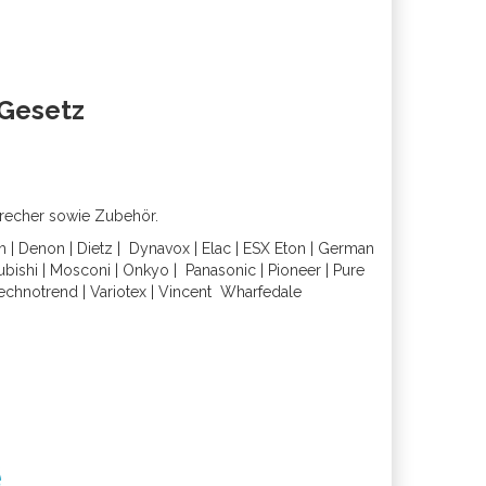
oGesetz
precher sowie Zubehör.
h
|
Denon
|
Dietz
|
Dynavox
|
Elac
|
ESX
Eton
|
German
ubishi
|
Mosconi
|
Onkyo
|
Panasonic
|
Pioneer
|
Pure
echnotrend
|
Variotex
|
Vincent
Wharfedal
e