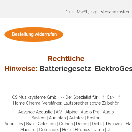
*
inkl. MwSt., zzgl.
Versandkosten
Rechtliche
Hinweise:
Batteriegesetz
ElektroGe
CS Musiksysteme GmbH -- Der Spezialist für Hifi, Car-Hifi,
Home Cinema, Verstärker, Lautsprecher sowie Zubehör.
Advance Acoustic
|
AIV
|
Alpine
|
Audio Pro
|
Audio
System
|
Audiolab
|
Autotek
|
Boston
Acoustics
|
Brax
|
Celestion
|
Crunch
|
Denon
|
Dietz
|
Dynavox
|
Ela
Maestro
|
Goldkabel
|
Helix
|
Hifonics
|
Jamo
|
JL