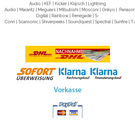
Audio
|
KEF
|
Kicker
|
Klipsch
|
Lightning
Audio
|
Marantz
|
Meguiars
|
Mitsubishi
|
Mosconi
|
Onkyo
|
Panason
Digital
|
Rainbow
|
Renegade
|
S-
Conn
|
Scansonic
|
Shiverpeaks
|
Soundquest
|
Spectral
|
Sunfire
|
T.