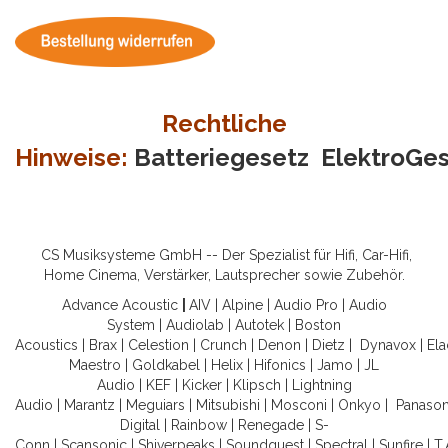
Rechtliche
Hinweise:
Batteriegesetz
ElektroGe
CS Musiksysteme GmbH -- Der Spezialist für Hifi, Car-Hifi,
Home Cinema, Verstärker, Lautsprecher sowie Zubehör.
Advance Acoustic
|
AIV
|
Alpine
|
Audio Pro
|
Audio
System
|
Audiolab
|
Autotek
|
Boston
Acoustics
|
Brax
|
Celestion
|
Crunch
|
Denon
|
Dietz
|
Dynavox
|
Ela
Maestro
|
Goldkabel
|
Helix
|
Hifonics
|
Jamo
|
JL
Audio
|
KEF
|
Kicker
|
Klipsch
|
Lightning
Audio
|
Marantz
|
Meguiars
|
Mitsubishi
|
Mosconi
|
Onkyo
|
Panason
Digital
|
Rainbow
|
Renegade
|
S-
Conn
|
Scansonic
|
Shiverpeaks
|
Soundquest
|
Spectral
|
Sunfire
|
T.