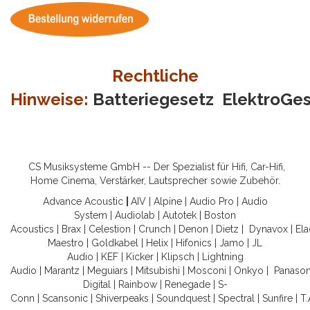
Rechtliche
Hinweise:
Batteriegesetz
ElektroGe
CS Musiksysteme GmbH -- Der Spezialist für Hifi, Car-Hifi,
Home Cinema, Verstärker, Lautsprecher sowie Zubehör.
Advance Acoustic
|
AIV
|
Alpine
|
Audio Pro
|
Audio
System
|
Audiolab
|
Autotek
|
Boston
Acoustics
|
Brax
|
Celestion
|
Crunch
|
Denon
|
Dietz
|
Dynavox
|
Ela
Maestro
|
Goldkabel
|
Helix
|
Hifonics
|
Jamo
|
JL
Audio
|
KEF
|
Kicker
|
Klipsch
|
Lightning
Audio
|
Marantz
|
Meguiars
|
Mitsubishi
|
Mosconi
|
Onkyo
|
Panason
Digital
|
Rainbow
|
Renegade
|
S-
Conn
|
Scansonic
|
Shiverpeaks
|
Soundquest
|
Spectral
|
Sunfire
|
T.