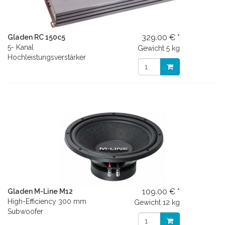
329.00 € *
Gladen RC 150c5
5- Kanal
Gewicht
5 kg
Hochleistungsverstärker
109.00 € *
Gladen M-Line M12
High-Efficiency 300 mm
Gewicht
12 kg
Subwoofer