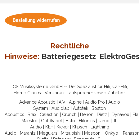
Rechtliche
Hinweise:
Batteriegesetz
ElektroGe
CS Musiksysteme GmbH -- Der Spezialist für Hifi, Car-Hifi,
Home Cinema, Verstärker, Lautsprecher sowie Zubehör.
Advance Acoustic
|
AIV
|
Alpine
|
Audio Pro
|
Audio
System
|
Audiolab
|
Autotek
|
Boston
Acoustics
|
Brax
|
Celestion
|
Crunch
|
Denon
|
Dietz
|
Dynavox
|
Ela
Maestro
|
Goldkabel
|
Helix
|
Hifonics
|
Jamo
|
JL
Audio
|
KEF
|
Kicker
|
Klipsch
|
Lightning
Audio
|
Marantz
|
Meguiars
|
Mitsubishi
|
Mosconi
|
Onkyo
|
Panason