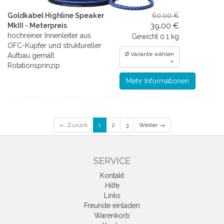
Goldkabel Highline Speaker
60.00 €
39.00 €
MkIII - Meterpreis
hochreiner Innenleiter aus
Gewicht
0.1 kg
OFC-Kupfer und struktureller
Ø Variante wählen
Aufbau gemäß
Rotationsprinzip
Mehr Informationen
← Zurück
1
2
3
Weiter →
SERVICE
Kontakt
Hilfe
Links
Freunde einladen
Warenkorb