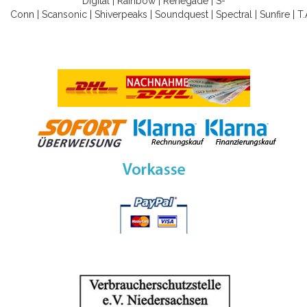
Digital
|
Rainbow
|
Renegade
|
S-
Conn
|
Scansonic
|
Shiverpeaks
|
Soundquest
|
Spectral
|
Sunfire
|
T.