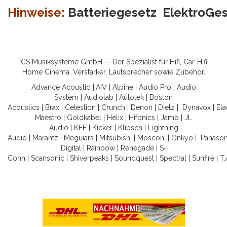
Hinweise:
Batteriegesetz
ElektroGe
CS Musiksysteme GmbH -- Der Spezialist für Hifi, Car-Hifi,
Home Cinema, Verstärker, Lautsprecher sowie Zubehör.
Advance Acoustic
|
AIV
|
Alpine
|
Audio Pro
|
Audio
System
|
Audiolab
|
Autotek
|
Boston
Acoustics
|
Brax
|
Celestion
|
Crunch
|
Denon
|
Dietz
|
Dynavox
|
Ela
Maestro
|
Goldkabel
|
Helix
|
Hifonics
|
Jamo
|
JL
Audio
|
KEF
|
Kicker
|
Klipsch
|
Lightning
Audio
|
Marantz
|
Meguiars
|
Mitsubishi
|
Mosconi
|
Onkyo
|
Panason
Digital
|
Rainbow
|
Renegade
|
S-
Conn
|
Scansonic
|
Shiverpeaks
|
Soundquest
|
Spectral
|
Sunfire
|
T.