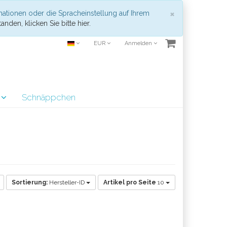
Schließen
×
mationen oder die Spracheinstellung auf Ihrem
anden, klicken Sie bitte hier.
EUR
Anmelden
r
Schnäppchen
Sortierung:
Hersteller-ID
Artikel pro Seite
10