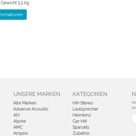
*
Gewicht
5.5 kg
formationen
N
UNSERE MARKEN
KATEGORIEN
N
Di
Alle Marken
Hifi-Stereo
da
Advance Acoustic
Lautsprecher
AIV
Heimkino
Ne
Alpine
Car-Hifi
AMC
Sparsets
Ampire
Zubehör