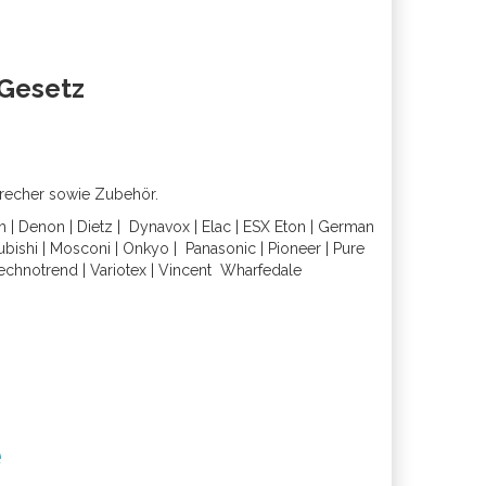
oGesetz
precher sowie Zubehör.
h
|
Denon
|
Dietz
|
Dynavox
|
Elac
|
ESX
Eton
|
German
ubishi
|
Mosconi
|
Onkyo
|
Panasonic
|
Pioneer
|
Pure
echnotrend
|
Variotex
|
Vincent
Wharfedal
e