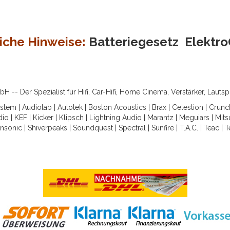
iche Hinweise:
Batteriegesetz
Elektr
-- Der Spezialist für Hifi, Car-Hifi, Home Cinema, Verstärker, Lauts
ystem
|
Audiolab
|
Autotek
|
Boston Acoustics
|
Brax
|
Celestion
|
Crunc
dio
|
KEF
|
Kicker
|
Klipsch
|
Lightning Audio
|
Marantz
|
Meguiars
|
Mits
nsonic
|
Shiverpeaks
|
Soundquest
|
Spectral
|
Sunfire
|
T.A.C.
|
Teac
|
T