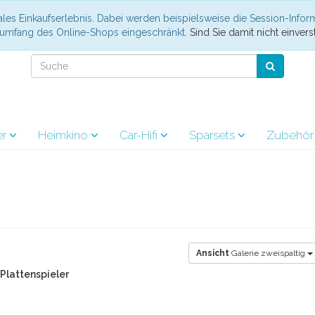
les Einkaufserlebnis. Dabei werden beispielsweise die Session-Infor
nsumfang des Online-Shops eingeschränkt.
Sind Sie damit nicht einverst
er
Heimkino
Car-Hifi
Sparsets
Zubehö
Ansicht
Galerie zweispaltig
 Plattenspieler