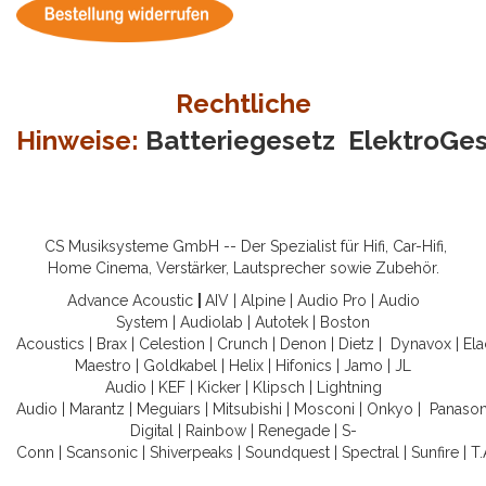
Rechtliche
Hinweise:
Batteriegesetz
ElektroGe
CS Musiksysteme GmbH -- Der Spezialist für Hifi, Car-Hifi,
Home Cinema, Verstärker, Lautsprecher sowie Zubehör.
Advance Acoustic
|
AIV
|
Alpine
|
Audio Pro
|
Audio
System
|
Audiolab
|
Autotek
|
Boston
Acoustics
|
Brax
|
Celestion
|
Crunch
|
Denon
|
Dietz
|
Dynavox
|
Ela
Maestro
|
Goldkabel
|
Helix
|
Hifonics
|
Jamo
|
JL
Audio
|
KEF
|
Kicker
|
Klipsch
|
Lightning
Audio
|
Marantz
|
Meguiars
|
Mitsubishi
|
Mosconi
|
Onkyo
|
Panason
Digital
|
Rainbow
|
Renegade
|
S-
Conn
|
Scansonic
|
Shiverpeaks
|
Soundquest
|
Spectral
|
Sunfire
|
T.