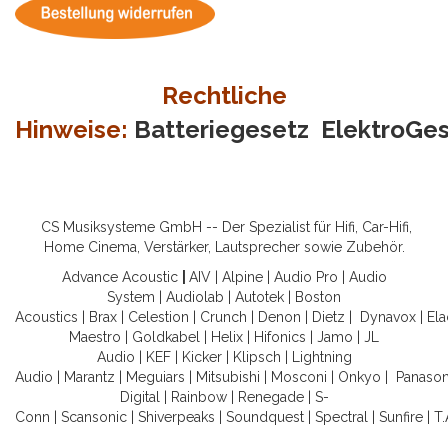
Rechtliche
Hinweise:
Batteriegesetz
ElektroGe
CS Musiksysteme GmbH -- Der Spezialist für Hifi, Car-Hifi,
Home Cinema, Verstärker, Lautsprecher sowie Zubehör.
Advance Acoustic
|
AIV
|
Alpine
|
Audio Pro
|
Audio
System
|
Audiolab
|
Autotek
|
Boston
Acoustics
|
Brax
|
Celestion
|
Crunch
|
Denon
|
Dietz
|
Dynavox
|
Ela
Maestro
|
Goldkabel
|
Helix
|
Hifonics
|
Jamo
|
JL
Audio
|
KEF
|
Kicker
|
Klipsch
|
Lightning
Audio
|
Marantz
|
Meguiars
|
Mitsubishi
|
Mosconi
|
Onkyo
|
Panason
Digital
|
Rainbow
|
Renegade
|
S-
Conn
|
Scansonic
|
Shiverpeaks
|
Soundquest
|
Spectral
|
Sunfire
|
T.