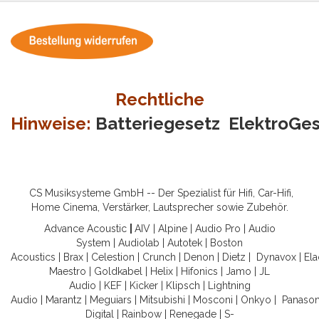
Rechtliche
Hinweise:
Batteriegesetz
ElektroGe
CS Musiksysteme GmbH -- Der Spezialist für Hifi, Car-Hifi,
Home Cinema, Verstärker, Lautsprecher sowie Zubehör.
Advance Acoustic
|
AIV
|
Alpine
|
Audio Pro
|
Audio
System
|
Audiolab
|
Autotek
|
Boston
Acoustics
|
Brax
|
Celestion
|
Crunch
|
Denon
|
Dietz
|
Dynavox
|
Ela
Maestro
|
Goldkabel
|
Helix
|
Hifonics
|
Jamo
|
JL
Audio
|
KEF
|
Kicker
|
Klipsch
|
Lightning
Audio
|
Marantz
|
Meguiars
|
Mitsubishi
|
Mosconi
|
Onkyo
|
Panason
Digital
|
Rainbow
|
Renegade
|
S-