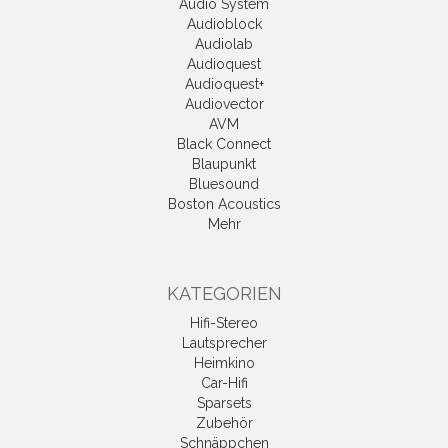
Audio System
Audioblock
Audiolab
Audioquest
Audioquest+
Audiovector
AVM
Black Connect
Blaupunkt
Bluesound
Boston Acoustics
Mehr
KATEGORIEN
Hifi-Stereo
Lautsprecher
Heimkino
Car-Hifi
Sparsets
Zubehör
Schnäppchen