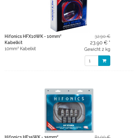
Hifonics HFX10WK - 10mm²
32.90 €
23.90 € *
Kabelkit
10mm² Kabelkit
Gewicht
2 kg
Hifonics HF35WK - 35mm²
81.00 €