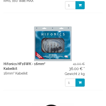
RMS, 160 Watt MAX
Hifonics HF16WK - 16mm²
41.00 €
36.00 € *
Kabelkit
16mm² Kabelkit
Gewicht
2 kg