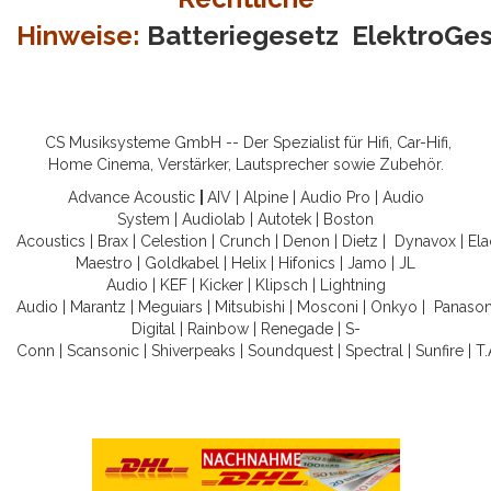
Hinweise:
Batteriegesetz
ElektroGe
CS Musiksysteme GmbH -- Der Spezialist für Hifi, Car-Hifi,
Home Cinema, Verstärker, Lautsprecher sowie Zubehör.
Advance Acoustic
|
AIV
|
Alpine
|
Audio Pro
|
Audio
System
|
Audiolab
|
Autotek
|
Boston
Acoustics
|
Brax
|
Celestion
|
Crunch
|
Denon
|
Dietz
|
Dynavox
|
Ela
Maestro
|
Goldkabel
|
Helix
|
Hifonics
|
Jamo
|
JL
Audio
|
KEF
|
Kicker
|
Klipsch
|
Lightning
Audio
|
Marantz
|
Meguiars
|
Mitsubishi
|
Mosconi
|
Onkyo
|
Panason
Digital
|
Rainbow
|
Renegade
|
S-
Conn
|
Scansonic
|
Shiverpeaks
|
Soundquest
|
Spectral
|
Sunfire
|
T.