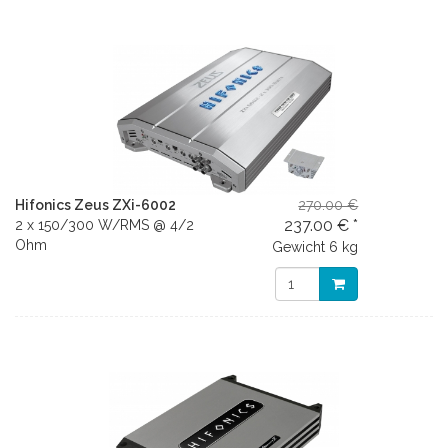
Hifonics Zeus ZXi-6002
270.00 €
237.00 € *
2 x 150/300 W/RMS @ 4/2
Ohm
Gewicht
6 kg