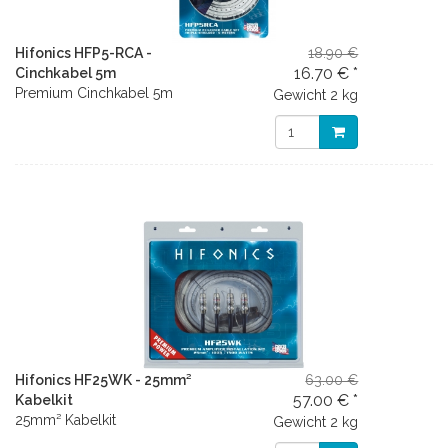
Hifonics HFP5-RCA -
18.90 €
16.70 € *
Cinchkabel 5m
Premium Cinchkabel 5m
Gewicht
2 kg
Hifonics HF25WK - 25mm²
63.00 €
57.00 € *
Kabelkit
25mm² Kabelkit
Gewicht
2 kg