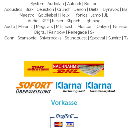
System
|
Audiolab
|
Autotek
|
Boston
Acoustics
|
Brax
|
Celestion
|
Crunch
|
Denon
|
Dietz
|
Dynavox
|
Ela
Maestro
|
Goldkabel
|
Helix
|
Hifonics
|
Jamo
|
JL
Audio
|
KEF
|
Kicker
|
Klipsch
|
Lightning
Audio
|
Marantz
|
Meguiars
|
Mitsubishi
|
Mosconi
|
Onkyo
|
Panason
Digital
|
Rainbow
|
Renegade
|
S-
Conn
|
Scansonic
|
Shiverpeaks
|
Soundquest
|
Spectral
|
Sunfire
|
T.