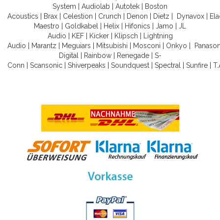
System
|
Audiolab
|
Autotek
|
Boston
Acoustics
|
Brax
|
Celestion
|
Crunch
|
Denon
|
Dietz
|
Dynavox
|
Ela
Maestro
|
Goldkabel
|
Helix
|
Hifonics
|
Jamo
|
JL
Audio
|
KEF
|
Kicker
|
Klipsch
|
Lightning
Audio
|
Marantz
|
Meguiars
|
Mitsubishi
|
Mosconi
|
Onkyo
|
Panason
Digital
|
Rainbow
|
Renegade
|
S-
Conn
|
Scansonic
|
Shiverpeaks
|
Soundquest
|
Spectral
|
Sunfire
|
T.