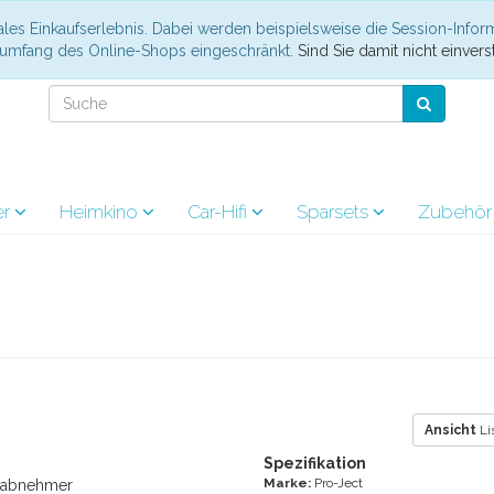
les Einkaufserlebnis. Dabei werden beispielsweise die Session-Infor
nsumfang des Online-Shops eingeschränkt.
Sind Sie damit nicht einverst
er
Heimkino
Car-Hifi
Sparsets
Zubehö
Ansicht
Li
Spezifikation
Marke:
Pro-Ject
onabnehmer