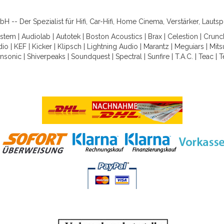
-- Der Spezialist für Hifi, Car-Hifi, Home Cinema, Verstärker, Lauts
ystem
|
Audiolab
|
Autotek
|
Boston Acoustics
|
Brax
|
Celestion
|
Crunc
dio
|
KEF
|
Kicker
|
Klipsch
|
Lightning Audio
|
Marantz
|
Meguiars
|
Mits
nsonic
|
Shiverpeaks
|
Soundquest
|
Spectral
|
Sunfire
|
T.A.C.
|
Teac
|
T