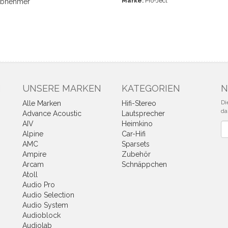
Marke:
Pro-Ject
abnehmer
N
UNSERE MARKEN
KATEGORIEN
N
Di
Alle Marken
Hifi-Stereo
da
Advance Acoustic
Lautsprecher
AIV
Heimkino
Ne
Alpine
Car-Hifi
AMC
Sparsets
Ampire
Zubehör
Arcam
Schnäppchen
Atoll
Audio Pro
Audio Selection
Audio System
Audioblock
Audiolab