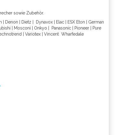
precher sowie Zubehör.
h
|
Denon
|
Dietz
|
Dynavox
|
Elac
|
ESX
Eton
|
German
ubishi
|
Mosconi
|
Onkyo
|
Panasonic
|
Pioneer
|
Pure
echnotrend
|
Variotex
|
Vincent
Wharfedal
e