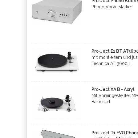
Pro-Ject Phono Box R
Phono Vorverstärker
Pro-Ject E1 BT AT360
mit montiertem und j
Technica AT 3600 L
Pro-Ject XA B - Acryl
Mit Voreingestellter 
Balanced
Pro-Ject T1 EVO Phon