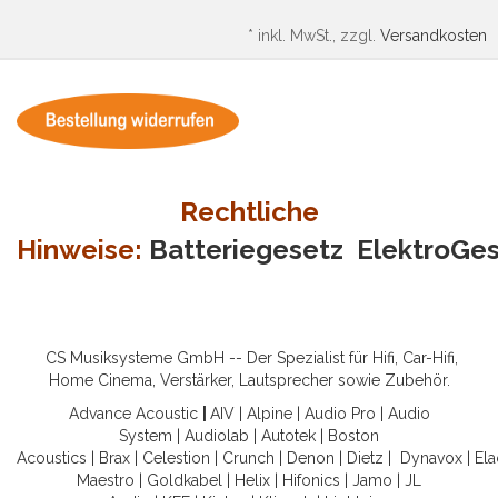
*
inkl. MwSt., zzgl.
Versandkosten
Rechtliche
Hinweise:
Batteriegesetz
ElektroGe
CS Musiksysteme GmbH -- Der Spezialist für Hifi, Car-Hifi,
Home Cinema, Verstärker, Lautsprecher sowie Zubehör.
Advance Acoustic
|
AIV
|
Alpine
|
Audio Pro
|
Audio
System
|
Audiolab
|
Autotek
|
Boston
Acoustics
|
Brax
|
Celestion
|
Crunch
|
Denon
|
Dietz
|
Dynavox
|
Ela
Maestro
|
Goldkabel
|
Helix
|
Hifonics
|
Jamo
|
JL