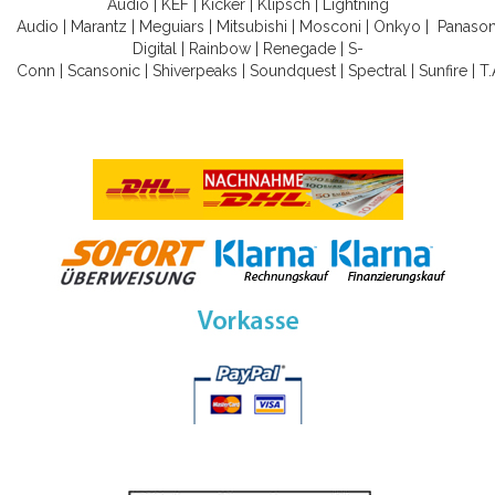
Audio
|
KEF
|
Kicker
|
Klipsch
|
Lightning
Audio
|
Marantz
|
Meguiars
|
Mitsubishi
|
Mosconi
|
Onkyo
|
Panason
Digital
|
Rainbow
|
Renegade
|
S-
Conn
|
Scansonic
|
Shiverpeaks
|
Soundquest
|
Spectral
|
Sunfire
|
T.