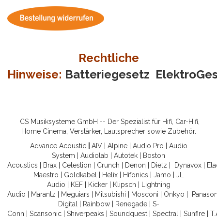
Rechtliche
Hinweise:
Batteriegesetz
ElektroGe
CS Musiksysteme GmbH -- Der Spezialist für Hifi, Car-Hifi,
Home Cinema, Verstärker, Lautsprecher sowie Zubehör.
Advance Acoustic
|
AIV
|
Alpine
|
Audio Pro
|
Audio
System
|
Audiolab
|
Autotek
|
Boston
Acoustics
|
Brax
|
Celestion
|
Crunch
|
Denon
|
Dietz
|
Dynavox
|
Ela
Maestro
|
Goldkabel
|
Helix
|
Hifonics
|
Jamo
|
JL
Audio
|
KEF
|
Kicker
|
Klipsch
|
Lightning
Audio
|
Marantz
|
Meguiars
|
Mitsubishi
|
Mosconi
|
Onkyo
|
Panason
Digital
|
Rainbow
|
Renegade
|
S-
Conn
|
Scansonic
|
Shiverpeaks
|
Soundquest
|
Spectral
|
Sunfire
|
T.