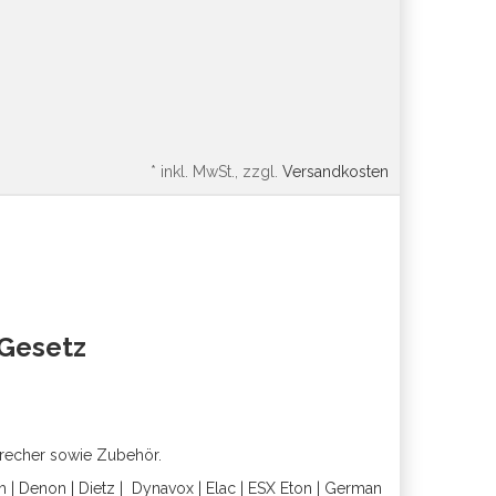
*
inkl. MwSt., zzgl.
Versandkosten
oGesetz
precher sowie Zubehör.
h
|
Denon
|
Dietz
|
Dynavox
|
Elac
|
ESX
Eton
|
German