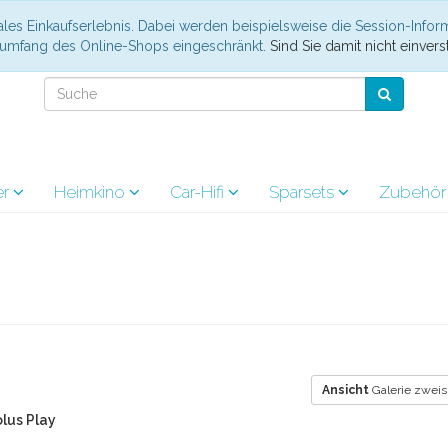
les Einkaufserlebnis. Dabei werden beispielsweise die Session-Infor
nsumfang des Online-Shops eingeschränkt.
Sind Sie damit nicht einverst
er
Heimkino
Car-Hifi
Sparsets
Zubehö
Ansicht
Galerie zweis
lus Play