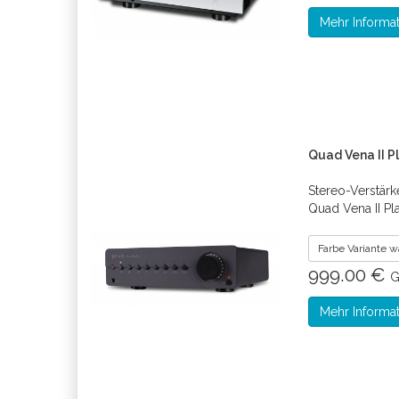
Mehr Informa
Quad Vena II P
Stereo-Verstärke
Quad Vena II Pl
Farbe Variante 
999.00 €
G
Mehr Informa