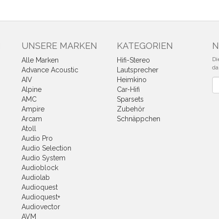
N
UNSERE MARKEN
KATEGORIEN
N
Di
Alle Marken
Hifi-Stereo
da
Advance Acoustic
Lautsprecher
AIV
Heimkino
Ne
Alpine
Car-Hifi
AMC
Sparsets
Ampire
Zubehör
Arcam
Schnäppchen
Atoll
Audio Pro
Audio Selection
Audio System
Audioblock
Audiolab
Audioquest
Audioquest+
Audiovector
AVM