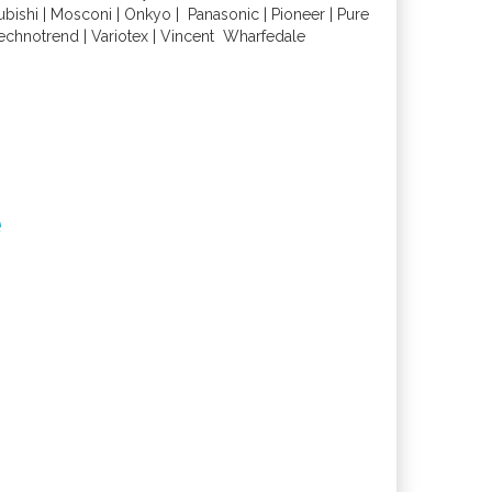
ubishi
|
Mosconi
|
Onkyo
|
Panasonic
|
Pioneer
|
Pure
echnotrend
|
Variotex
|
Vincent
Wharfedal
e