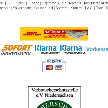
dio
|
KEF
|
Kicker
|
Klipsch
|
Lightning Audio
|
Marantz
|
Meguiars
|
Mits
nsonic
|
Shiverpeaks
|
Soundquest
|
Spectral
|
Sunfire
|
T.A.C.
|
Teac
|
T