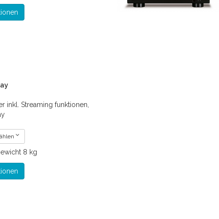
tionen
lay
r inkl. Streaming funktionen,
ay
wählen
ewicht
8 kg
tionen