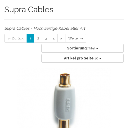
Supra Cables
Supra Cables - Hochwertige Kabel aller Art
← Zurück
1
2
3
4
5
Weiter →
Sortierung:
Titel
Artikel pro Seite
10