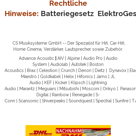
Rechtliche
Hinweise:
Batteriegesetz
ElektroGe
CS Musiksysteme GmbH -- Der Spezialist für Hifi, Car-Hifi,
Home Cinema, Verstärker, Lautsprecher sowie Zubehör.
Advance Acoustic
|
AIV
|
Alpine
|
Audio Pro
|
Audio
System
|
Audiolab
|
Autotek
|
Boston
Acoustics
|
Brax
|
Celestion
|
Crunch
|
Denon
|
Dietz
|
Dynavox
|
Ela
Maestro
|
Goldkabel
|
Helix
|
Hifonics
|
Jamo
|
JL
Audio
|
KEF
|
Kicker
|
Klipsch
|
Lightning
Audio
|
Marantz
|
Meguiars
|
Mitsubishi
|
Mosconi
|
Onkyo
|
Panason
Digital
|
Rainbow
|
Renegade
|
S-
Conn
|
Scansonic
|
Shiverpeaks
|
Soundquest
|
Spectral
|
Sunfire
|
T.