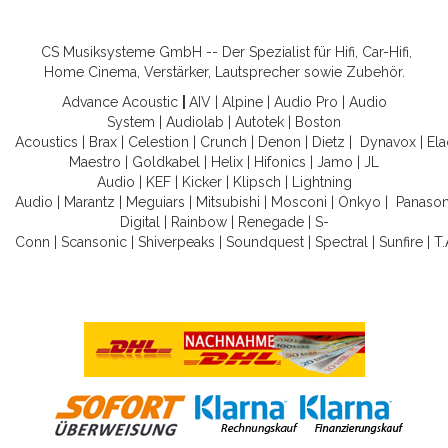
CS Musiksysteme GmbH -- Der Spezialist für Hifi, Car-Hifi,
Home Cinema, Verstärker, Lautsprecher sowie Zubehör.
Advance Acoustic
|
AIV
|
Alpine
|
Audio Pro
|
Audio
System
|
Audiolab
|
Autotek
|
Boston
Acoustics
|
Brax
|
Celestion
|
Crunch
|
Denon
|
Dietz
|
Dynavox
|
Ela
Maestro
|
Goldkabel
|
Helix
|
Hifonics
|
Jamo
|
JL
Audio
|
KEF
|
Kicker
|
Klipsch
|
Lightning
Audio
|
Marantz
|
Meguiars
|
Mitsubishi
|
Mosconi
|
Onkyo
|
Panason
Digital
|
Rainbow
|
Renegade
|
S-
Conn
|
Scansonic
|
Shiverpeaks
|
Soundquest
|
Spectral
|
Sunfire
|
T.