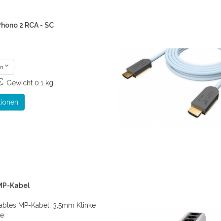
hono 2 RCA - SC
en
 €
Gewicht
0.1 kg
tionen
MP-Kabel
ables MP-Kabel, 3,5mm Klinke
ke