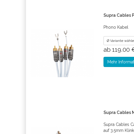
Supra Cables P
Phono Kabel
Ø Variante wähl
ab 119.00
Mehr Informa
Supra Cables 
Supra Cables C
auf 3.5mm Klin