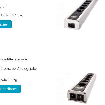
en
€
Gewicht
0.1 kg
tionen
romfilter gerade
äusche bei Audiogeräten
ewicht
2 kg
formationen