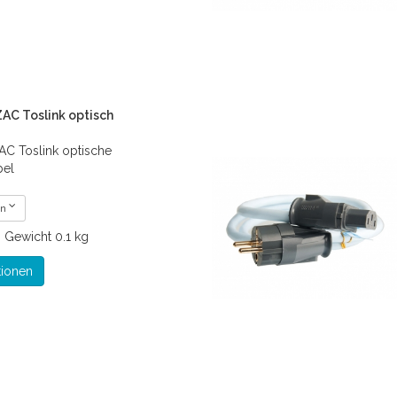
AC Toslink optisch
AC Toslink optische
bel
en
€
Gewicht
0.1 kg
tionen