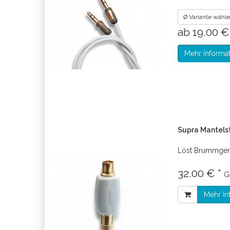
Ø Variante wähl
ab 19.00 
Mehr Informa
Supra Mantelst
Löst Brummger
32.00 € *
G
Mehr In