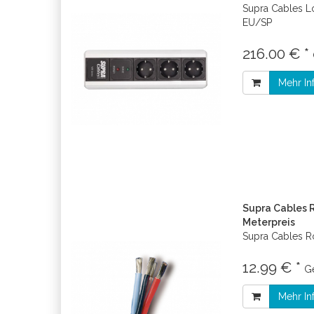
Supra Cables L
EU/SP
216.00 € *
Mehr In
Supra Cables R
Meterpreis
Supra Cables 
12.99 € *
G
Mehr In