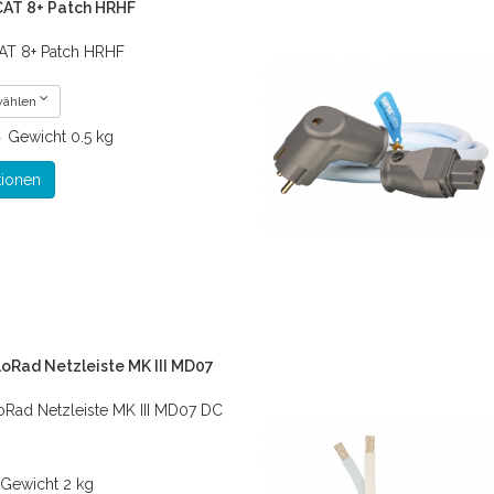
CAT 8+ Patch HRHF
AT 8+ Patch HRHF
wählen
€
Gewicht
0.5 kg
tionen
oRad Netzleiste MK III MD07
oRad Netzleiste MK III MD07 DC
Gewicht
2 kg