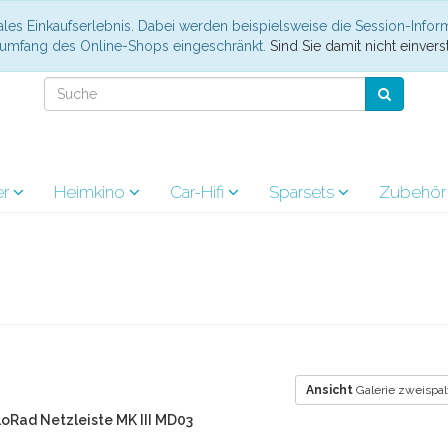
les Einkaufserlebnis. Dabei werden beispielsweise die Session-Infor
nsumfang des Online-Shops eingeschränkt.
Sind Sie damit nicht einverst
er
Heimkino
Car-Hifi
Sparsets
Zubehö
Ansicht
Galerie zweispal
oRad Netzleiste MK III MD03