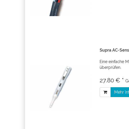
Supra AC-Sens
Eine einfache M
überprüfen.
27.80 € *
G
Mehr In