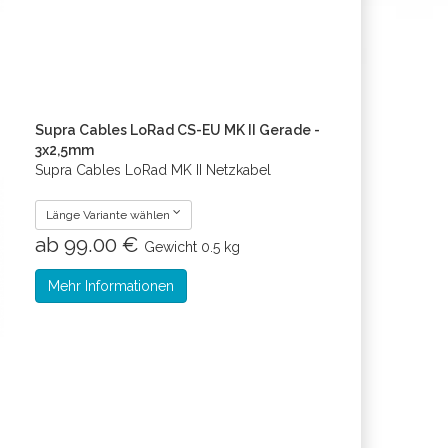
Supra Cables LoRad CS-EU MK II Gerade -
3x2,5mm
Supra Cables LoRad MK II Netzkabel
Länge Variante wählen
ab 99.00 €
Gewicht
0.5 kg
Mehr Informationen