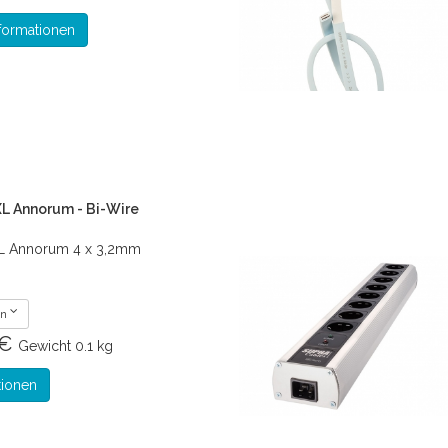
formationen
L Annorum - Bi-Wire
XL Annorum 4 x 3,2mm
en
 €
Gewicht
0.1 kg
tionen